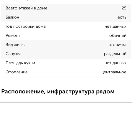
Всего этажей в доме
25
Балкон
есть
Год постройки дома
нет данных
Ремонт
обычный
Вид жилья
вторичка
Санузел
раздельный
Площадь кухни
нет данных
Отопление
центральное
Расположение, инфраструктура рядом
Школы
Продукты
Аптеки
Дет. сады
Банкоматы
Торг. центры
Поликлиники
Фитнес
Кафе