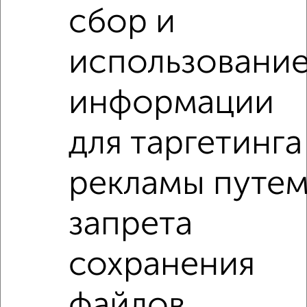
сбор и
2
/2
использовани
2-к квартира, вторичка, 53м², 10/10 этаж
₽
₽
9 600 000
180 500
за м²
информации
Приволжский район, ЖК Солнечный Город, Гарифа Ахунова
18
Агентство, 10.08.2026
для таргетинга
2-к квартиры
рекламы путе
Поиск по схожим параметрам:
запрета
Приволжский район
на улице ЖК Отражение
не первый этаж
не последний этаж
с балконом
сохранения
с центральным отоплением
Вторичное жилье
в панельном доме
с раздельным санузлом
файлов