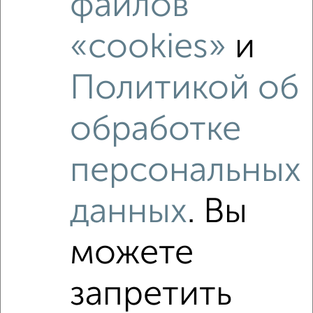
файлов
«cookies»
и
Политикой об
обработке
персональных
данных
. Вы
Рядом, с меньшей ценой
Недалеко от ЖК Отражение с ценой ниже
можете
запретить
‹
›