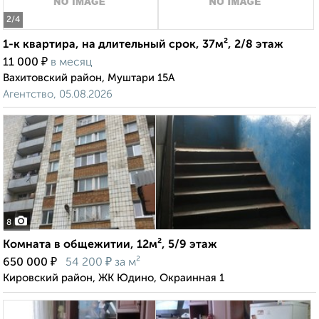
2
/4
1-к квартира, на длительный срок, 37м², 2/8 этаж
₽
11 000
в месяц
Вахитовский район, Муштари 15А
Агентство, 05.08.2026
8
Комната в общежитии, 12м², 5/9 этаж
₽
₽
650 000
54 200
за м²
Кировский район, ЖК Юдино, Окраинная 1