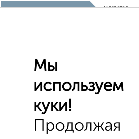
₽
14 900 000
₽
11 910 000
Средняя цена район
Это предложение
Средняя цена по городу
Мы
Похожие предложения рядом
используем
3‑комнатные квартиры недалеко от Гаврилова 7к1
куки!
Продолжая