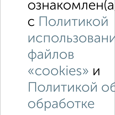
2
/2
ознакомлен(а
3-к квартира, вторичка, 66м², 4/9 этаж
₽
₽
13 000 000
198 500
за м²
с
Политикой
Ново-Савиновский район, ЖК 27-й, Академика Лаврентьева
20
Агентство, 09.08.2026
использован
файлов
‹
›
«cookies»
и
2
/2
Политикой о
3-к квартира, вторичка, 66м², 4/9 этаж
₽
₽
12 000 000
181 600
за м²
Ново-Савиновский район, ЖК 25-й, Адоратского 27а
обработке
Агентство, 09.08.2026