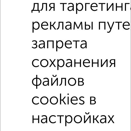
для таргетинг
3-к квартира, вторичка, 60м², 10/15 этаж
₽
₽
13 500 000
225 000
за м²
Ново-Савиновский район, ЖК 68-й, проспект Ямашева 79
рекламы пут
Агентство, 03.08.2026
запрета
3-к квартиры
Поиск по схожим параметрам:
сохранения
Ново-Савиновский район
на улице Гаврилова
не первый этаж
не последний этаж
без балкона
файлов
c большой кухней
с центральным отоплением
cookies в
Вторичное жилье
в панельном доме
с раздельным санузлом
площадью до 70 м²
настройках
↑ НАВЕРХ К МЕНЮ