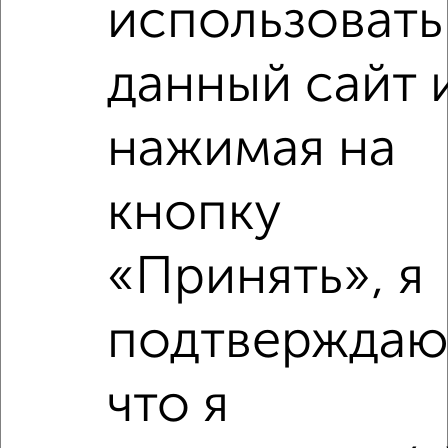
использовать
данный сайт 
нажимая на
кнопку
Рядом, с меньшей ценой
«Принять», я
Недалеко от Гаврилова 7к1 с ценой ниже
подтверждаю
‹
›
что я