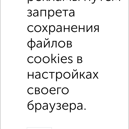
не последний этаж
с балконом
c большой кухней
запрета
с центральным отоплением
Вторичное жилье
сохранения
в кирпичном доме
с раздельным санузлом
площадью до 40 м²
С кухней-гостиной
файлов
В большом дворе
В экологически чистом районе
cookies в
↑ НАВЕРХ К МЕНЮ
настройках
Однокомнатные
Двухкомнатные
Трехкомнатные
4‑комнатные
своего
Квартиры студии
От застройщика
Без посредников
Вторичное жилье
В новостройке
В строящемся доме
В новом доме
браузера.
Контакты
Политика конфиденциальности
Пользовательское соглашение
Казань, улица Сафиуллина 5
© 2015–2026
Сайт-доска объявлений недвижимости
О проекте