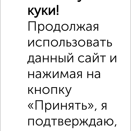
куки!
Продолжая
использовать
данный сайт и
нажимая на
кнопку
Сравнение средних цен
«Принять», я
1‑комнатные квартиры с похожей площадью ±10%
подтверждаю,
₽
9 260 000