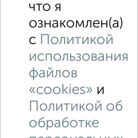
что я
₽
8 650 000
ознакомлен(а)
₽
9 400 000
с
Политикой
Средняя цена район
Это предложение
Средняя цена по городу
использования
файлов
Похожие предложения рядом
1‑комнатные квартиры недалеко от Восстания 82Б
«cookies»
и
Политикой об
обработке