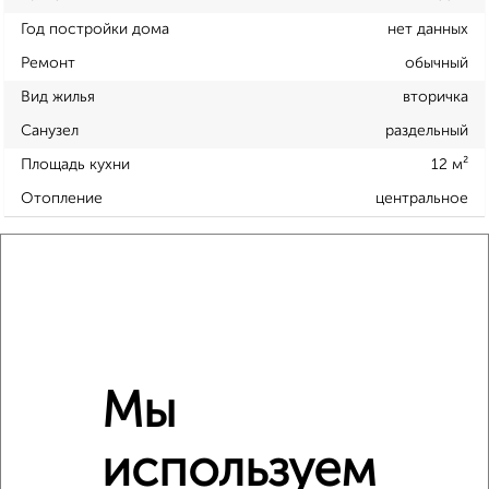
Год постройки дома
нет данных
Ремонт
обычный
Вид жилья
вторичка
Санузел
раздельный
Площадь кухни
12 м²
Отопление
центральное
Расположение, инфраструктура рядом
Школы
Продукты
Аптеки
Дет. сады
Банкоматы
Торг. центры
Поликлиники
Фитнес
Кафе
Мы
используем