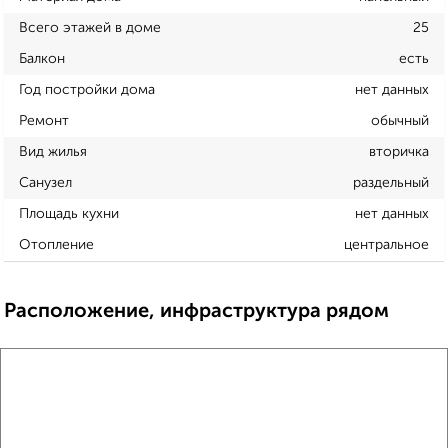
Всего этажей в доме
25
Балкон
есть
Год постройки дома
нет данных
Ремонт
обычный
Вид жилья
вторичка
Санузел
раздельный
Площадь кухни
нет данных
Отопление
центральное
Расположение, инфраструктура рядом
Школы
Продукты
Аптеки
Дет. сады
Банкоматы
Торг. центры
Поликлиники
Фитнес
Кафе