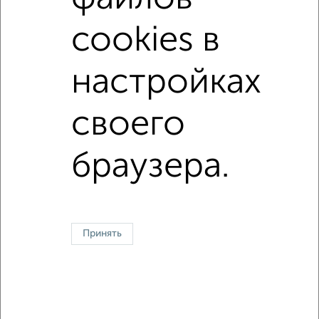
площадью до 60 м²
В ипотеку
cookies в
В экологически чистом районе
настройках
↑ НАВЕРХ К МЕНЮ
своего
Однокомнатные
Двухкомнатные
Трехкомнатные
4‑комнатные
Квартиры студии
От застройщика
Без посредников
Вторичное жилье
В новостройке
В строящемся доме
В новом доме
браузера.
Контакты
Политика конфиденциальности
Пользовательское соглашение
Казань, улица Сафиуллина 5
© 2015–2026
Сайт-доска объявлений недвижимости
О проекте
Принять
Реклама на портале
Новости
Статьи
Блог
Риэлторы
Агентства
Застройщики
Ипотечный калькулятор
Консультации по недвижимости
Разместить объявление
Скачать приложение
Соцсети (vk.com | t.me | dzen.ru)