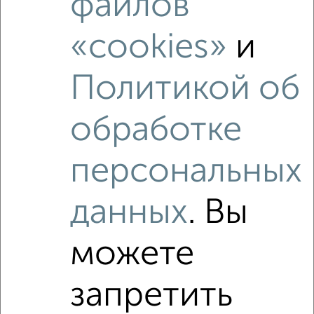
файлов
«cookies»
и
Политикой об
обработке
персональных
данных
. Вы
Рядом, с меньшей ценой
Недалеко от ЖК Отражение с ценой ниже
можете
запретить
‹
›