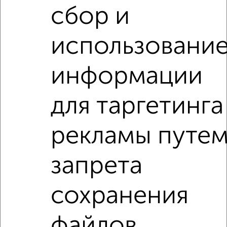
сбор и
2
/2
использовани
2-к квартира, вторичка, 53м², 10/10 этаж
₽
₽
9 600 000
180 500
за м²
информации
Приволжский район, ЖК Солнечный Город, Гарифа Ахунова
18
Агентство, 10.08.2026
для таргетинга
2-к квартиры
рекламы путе
Поиск по схожим параметрам:
запрета
Приволжский район
на улице ЖК Отражение
не первый этаж
не последний этаж
с балконом
сохранения
с центральным отоплением
Вторичное жилье
в панельном доме
с раздельным санузлом
файлов