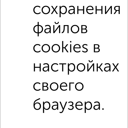
сохранения
с центральным отоплением
Вторичное жилье
в кирпичном доме
с раздельным санузлом
файлов
площадью до 70 м²
На материнский капитал
В ипотеку
В ипотеку с материнским капиталом
cookies в
С кухней-гостиной
С паркингом
С большим балконом
В большом дворе
настройках
↑ НАВЕРХ К МЕНЮ
своего
Однокомнатные
Двухкомнатные
Трехкомнатные
4‑комнатные
Квартиры студии
От застройщика
Без посредников
Вторичное жилье
браузера.
В новостройке
В строящемся доме
В новом доме
Контакты
Политика конфиденциальности
Пользовательское соглашение
Казань, улица Сафиуллина 5