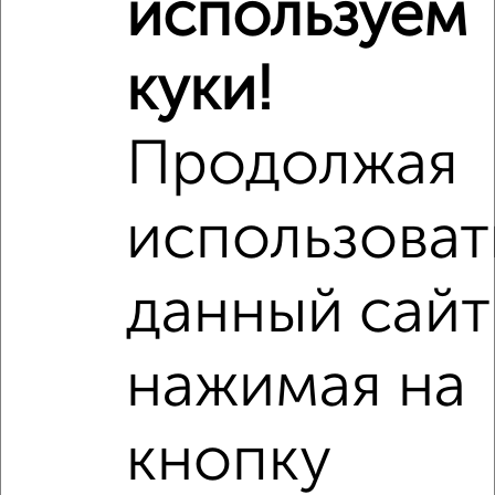
используем
куки!
Продолжая
использоват
данный сайт
нажимая на
кнопку
Рядом, с меньшей ценой
Недалеко от Юлиуса Фучика 14В с ценой ниже