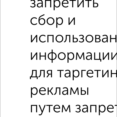
запретить
‹
›
сбор и
использова
2
/10
2-к квартира, вторичка, 54м², 4/9 этаж
₽
₽
10 499 000
195 600
за м²
информаци
Приволжский район, мкр. Горки-2, Юлиуса Фучика 107
Агентство, 06.08.2026
для таргети
2-к квартиры
Поиск по схожим параметрам:
рекламы
Приволжский район
микрорайон Горки-3
путем запре
на улице Юлиуса Фучика
не первый этаж
не последний этаж
с балконом
c большой кухней