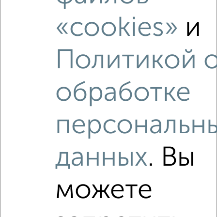
2
/2
2-к квартира, вторичка, 54м², 4/9 этаж
«cookies»
и
₽
₽
10 700 000
199 300
за м²
Приволжский район, мкр. Горки-2, Юлиуса Фучика 107
Политикой 
Агентство, 07.08.2026
обработке
‹
›
персональн
2
/2
данных
. Вы
2-к квартира, вторичка, 71м², 7/9 этаж
₽
₽
13 200 000
186 000
за м²
Приволжский район, мкр. Горки-1, Братьев Касимовых 6А
можете
Агентство, 06.08.2026