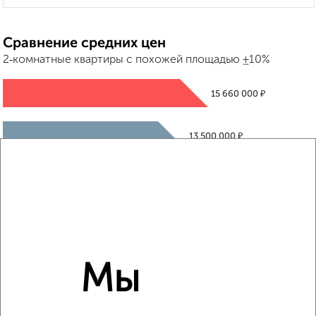
Сравнение средних цен
2‑комнатные квартиры с похожей площадью ±10%
₽
15 660 000
₽
13 500 000
₽
17 870 000
Средняя цена район
Это предложение
Средняя цена по городу
Мы
Похожие предложения рядом
2‑комнатные квартиры недалеко от Юлиуса Фучика 14В