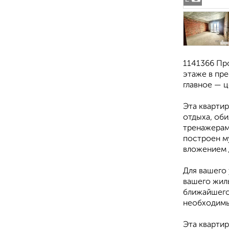
1141366 Пр
этаже в пр
главное — ц
Эта кварти
отдыха, об
тренажерам
построен м
вложением 
Для вашего
вашего жиль
ближайшего 
необходимым
Эта квартир