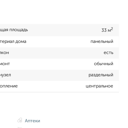
2
щая площадь
33 м
териал дома
панельный
лкон
есть
монт
обычный
нузел
раздельный
опление
центральное
Аптеки