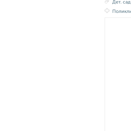
Дет. са
Поликл