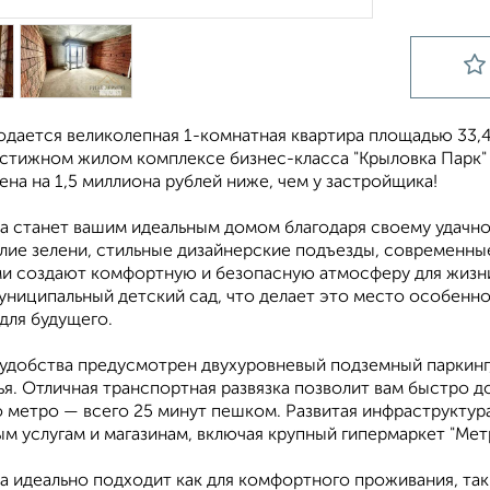
одается великолепная 1-комнатная квартира площадью 33,4
естижном жилом комплексе бизнес-класса "Крыловка Парк"
ена на 1,5 миллиона рублей ниже, чем у застройщика!
ра станет вашим идеальным домом благодаря своему удачн
илие зелени, стильные дизайнерские подъезды, современны
и создают комфортную и безопасную атмосферу для жизн
униципальный детский сад, что делает это место особенно
для будущего.
 удобства предусмотрен двухуровневый подземный паркинг,
я. Отличная транспортная развязка позволит вам быстро до
метро — всего 25 минут пешком. Развитая инфраструктура
 услугам и магазинам, включая крупный гипермаркет "Метр
а идеально подходит как для комфортного проживания, так 