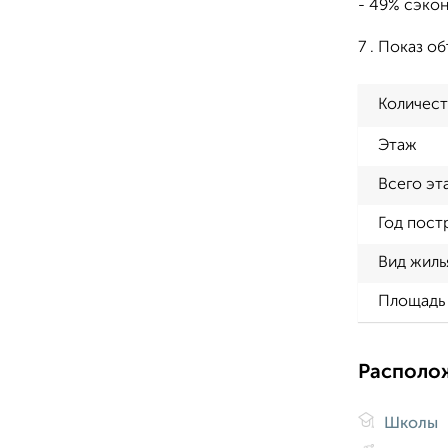
- 49% сэкон
7 . Показ о
Количест
Этаж
Всего эт
Год пост
Вид жиль
Площадь 
Располо
Школы