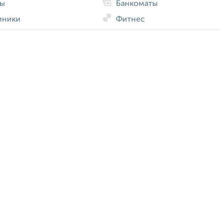
ды
Банкоматы
иники
Фитнес