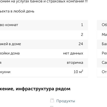
омим на услугах банков и страховых компаний !!!
бъекта в любой день
во комнат
1
Об
2
Ма
ажей в доме
24
Ба
ройки дома
нет данных
Ре
я
вторичка
Са
кухни
10 м²
От
жение, инфраструктура рядом
Продукты