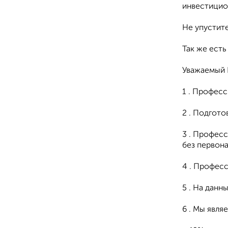
инвестицио
Не упустите
Так же есть
Уважаемый П
1 . Профес
2 . Подгото
3 . Профес
без первона
4 . Профес
5 . На данн
6 . Мы явля