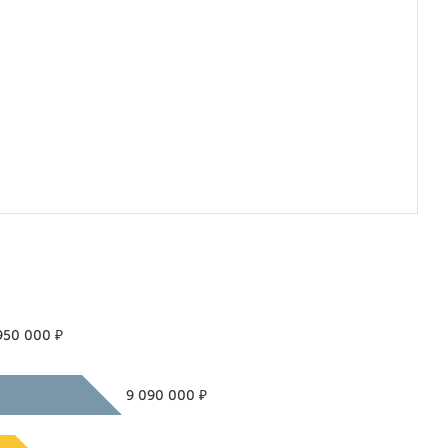
₽
950 000
₽
9 090 000