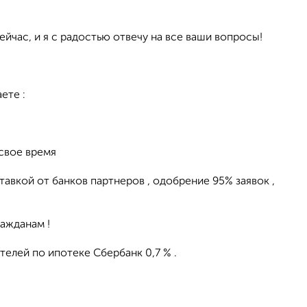
йчас, и я с радостью отвечу на все ваши вопросы!
ете :
 свое время
вкой от банков партнеров , одобрение 95% заявок ,
ажданам !
телей по ипотеке Сбербанк 0,7 % .