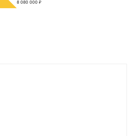
₽
8 080 000