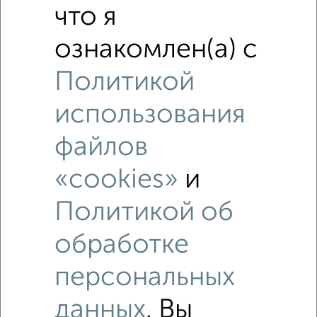
что я
Похожие предложения рядом
ознакомлен(а) с
Студии квартиры недалеко от Батыршина 25
Политикой
использования
файлов
«cookies»
и
Политикой об
обработке
персональных
данных
. Вы