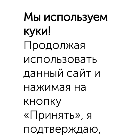
Мы используем
куки!
Продолжая
Сравнение средних цен
Студия квартиры с похожей площадью ±10%
использовать
₽
3 250 000
данный сайт и
нажимая на
₽
2 850 000
кнопку
₽
6 030 000
«Принять», я
Средняя цена район
Это предложение
подтверждаю,
Средняя цена по городу