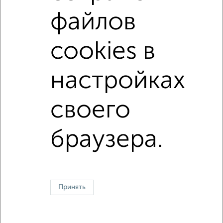
с раздельным санузлом
Цена до 5 000 000 руб.
файлов
площадью до 40 м²
В ипотеку
С кухней-гостиной
cookies в
С большой лоджией
настройках
↑ НАВЕРХ К МЕНЮ
своего
Однокомнатные
Двухкомнатные
Трехкомнатные
4‑комнатные
Квартиры студии
От застройщика
Без посредников
Вторичное жилье
В новостройке
В строящемся доме
В новом доме
браузера.
Контакты
Политика конфиденциальности
Пользовательское соглашение
Казань, улица Сафиуллина 5
© 2015–2026
Сайт-доска объявлений недвижимости
О проекте
Принять
Реклама на портале
Новости
Статьи
Блог
Риэлторы
Агентства
Застройщики
Ипотечный калькулятор
Консультации по недвижимости
Разместить объявление
Скачать приложение
Соцсети (vk.com | t.me | dzen.ru)