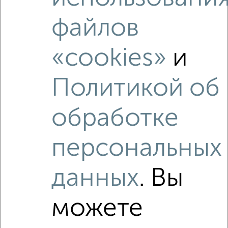
файлов
«cookies»
и
Политикой об
обработке
Рядом, с меньшей ценой
персональных
Недалеко от Интернациональная 38 с ценой ниже
данных
. Вы
можете
‹
›