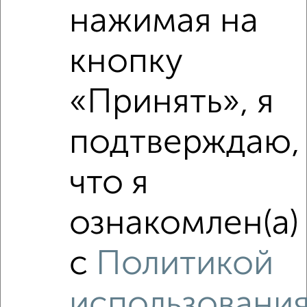
нажимая на
₽
4 999 999
кнопку
₽
7 810 000
«Принять», я
Средняя цена район
Это предложение
Средняя цена по городу
подтверждаю,
Похожие предложения рядом
что я
1‑комнатные квартиры недалеко от Интернациональная
38
ознакомлен(а)
с
Политикой
использовани