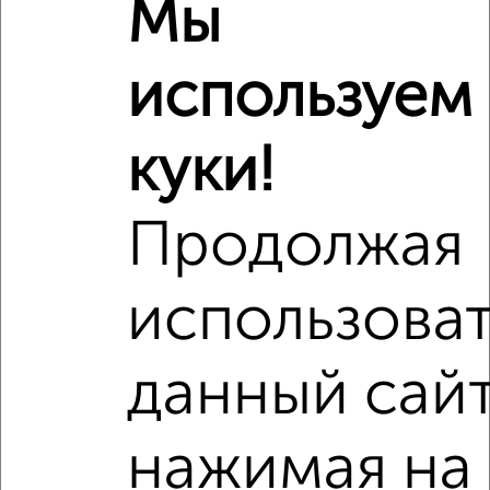
Мы
используем
куки!
Продолжая
Рядом, с меньшей ценой
Недалеко от Четаева 43А с ценой ниже
использова
данный сайт
‹
›
нажимая на
2
/2