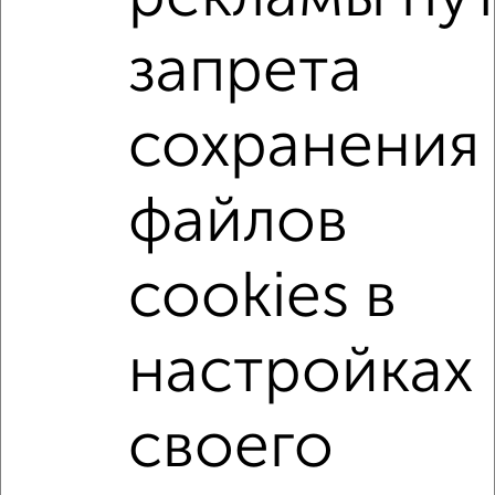
2-к квартиры
запрета
Поиск по схожим параметрам:
Ново-Савиновский район
сохранения
жилой комплекс Среда оф Лайф
на улице Четаева
не первый этаж
не последний этаж
с балконом
файлов
c большой кухней
с центральным отоплением
Вторичное жилье
в кирпичном доме
cookies в
с раздельным санузлом
площадью до 60 м²
С чистовой отделкой
В экологически чистом районе
настройках
↑ НАВЕРХ К МЕНЮ
своего
Однокомнатные
Двухкомнатные
Трехкомнатные
4‑комнатные