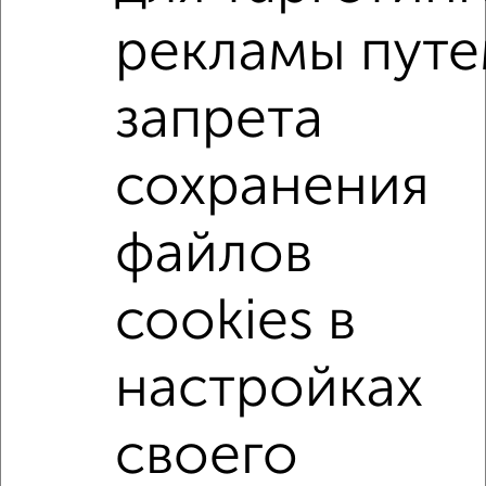
3-к квартиры
рекламы пут
Поиск по схожим параметрам:
Советский район
жилой комплекс Арт Сити
запрета
на улице проезд Юнуса Ахметзянова
не первый этаж
сохранения
не последний этаж
с балконом
с центральным отоплением
Вторичное жилье
файлов
в панельном доме
с раздельным санузлом
площадью до 80 м²
С кухней-гостиной
cookies в
В большом дворе
настройках
↑ НАВЕРХ К МЕНЮ
своего
Однокомнатные
Двухкомнатные
Трехкомнатные
4‑комнатные
Квартиры студии
От застройщика
Без посредников
Вторичное жилье