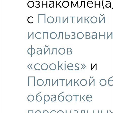
ознакомлен(а
Сравнение средних цен
3‑комнатные квартиры с похожей площадью ±10%
с
Политикой
₽
17 890 000
использовани
₽
27 300 000
файлов
₽
18 160 000
Средняя цена район
«cookies»
и
Это предложение
Средняя цена по городу
Политикой о
Похожие предложения рядом
обработке
3‑комнатные квартиры недалеко от проезд Юнуса
Ахметзянова 8