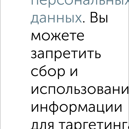
персональны
данных
. Вы
можете
запретить
сбор и
использован
информации
Рядом, с меньшей ценой
Недалеко от проезд Юнуса Ахметзянова 8 с ценой ниже
для таргетинг