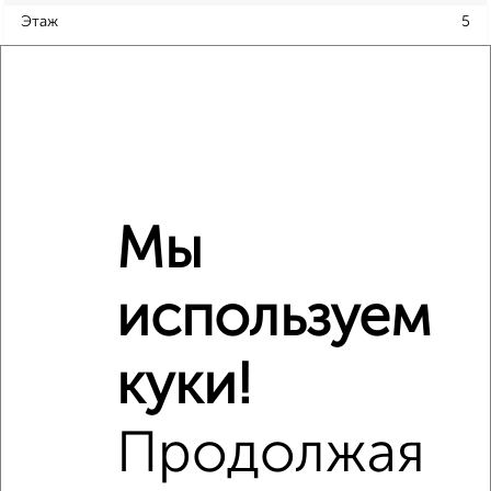
Этаж
5
Материал дома
панельный
Всего этажей в доме
19
Балкон
есть
Год постройки дома
нет данных
Ремонт
обычный
Вид жилья
вторичка
Мы
Санузел
раздельный
Площадь кухни
9 м²
используем
Отопление
центральное
куки!
Расположение, инфраструктура рядом
Продолжая
Школы
Продукты
Аптеки
Дет. сады
Банкоматы
Торг. центры