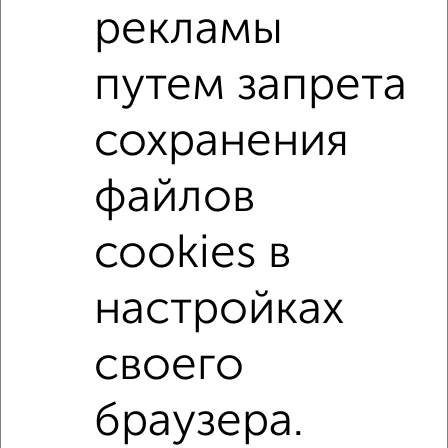
Поиск по схожим параметрам:
рекламы
Советский район
микрорайон Родины
путем запрета
на улице ЖК Наследие
не первый этаж
не последний этаж
с балконом
c большой кухней
сохранения
с центральным отоплением
Вторичное жилье
файлов
в панельном доме
с раздельным санузлом
площадью до 40 м²
В экологически чистом районе
cookies в
↑ НАВЕРХ К МЕНЮ
настройках
Однокомнатные
Двухкомнатные
Трехкомнатные
4‑комнатные
своего
Квартиры студии
От застройщика
Без посредников
Вторичное жилье
В новостройке
В строящемся доме
В новом доме
браузера.
Контакты
Политика конфиденциальности