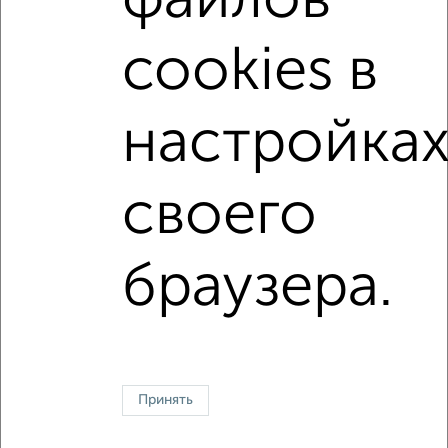
файлов
с центральным отоплением
Вторичное жилье
cookies в
в панельном доме
с раздельным санузлом
площадью до 70 м²
В ипотеку
С паркингом
настройка
В экологически чистом районе
своего
↑ НАВЕРХ К МЕНЮ
Однокомнатные
Двухкомнатные
Трехкомнатные
4‑комнатные
браузера.
Квартиры студии
От застройщика
Без посредников
Вторичное жилье
В новостройке
В строящемся доме
В новом доме
Контакты
Политика конфиденциальности
Пользовательское соглашение
Казань, улица Сафиуллина 5
© 2015–2026
Сайт-доска объявлений недвижимости
О проекте
Принять
Реклама на портале
Новости
Статьи
Блог
Риэлторы
Агентства
Застройщики
Ипотечный калькулятор