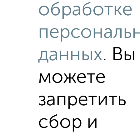
обработке
персональ
данных
. Вы
можете
запретить
сбор и
Рядом, с меньшей ценой
Недалеко от Приволжский район с ценой ниже