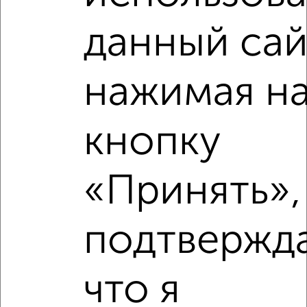
Школы
Продукты
Аптеки
данный сай
Дет. сады
Банкоматы
Торг. центры
Поликлиники
Фитнес
Кафе
нажимая н
кнопку
«Принять»,
подтвержд
что я