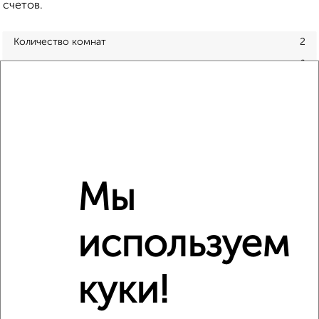
счетов.
Количество комнат
2
2
Общая площадь
47 м
Этаж
4
Материал дома
панельный
Всего этажей в доме
19
Балкон
есть
Год постройки дома
нет данных
Мы
Ремонт
обычный
Вид жилья
вторичка
используем
Санузел
раздельный
Площадь кухни
нет данных
куки!
Отопление
центральное