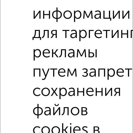
Рядом, с меньшей ценой
информации
Недалеко от Ярышлар 8 с ценой ниже
для таргетин
2‑комнатные квартиры
Поиск по схожим параметрам:
рекламы
Приволжский район
микрорайон Суварово
жилой комплекс Станция Спортивная
путем запрет
на улице Ярышлар
не первый этаж
не последний этаж
с балконом
сохранения
с центральным отоплением
Вторичное жилье
файлов
в панельном доме
с раздельным санузлом
площадью до 50 м²
В ипотеку
cookies в
С панорамными окнами
С паркингом