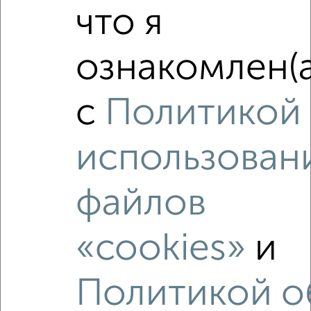
что я
ознакомлен(а
Сравнение средних цен
2‑комнатные квартиры с похожей площадью ±10%
с
Политикой
₽
10 190 000
использован
₽
8 630 000
файлов
₽
9 810 000
«cookies»
и
Средняя цена район
Это предложение
Средняя цена по городу
Политикой о