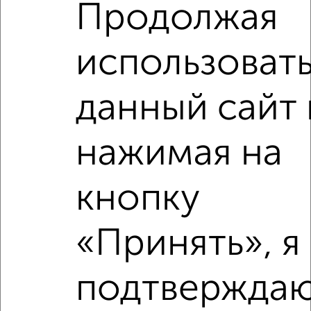
Продолжая
Расположение, инфраструктура рядом
использоват
Школы
Продукты
Аптеки
Дет. сады
Банкоматы
Торг. центры
Поликлиники
Фитнес
Кафе
данный сайт 
нажимая на
кнопку
«Принять», я
подтверждаю