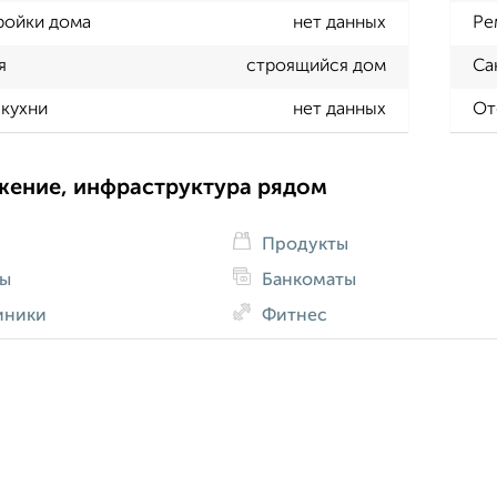
ройки дома
нет данных
Ре
я
строящийся дом
Са
кухни
нет данных
От
жение, инфраструктура рядом
Продукты
ды
Банкоматы
иники
Фитнес