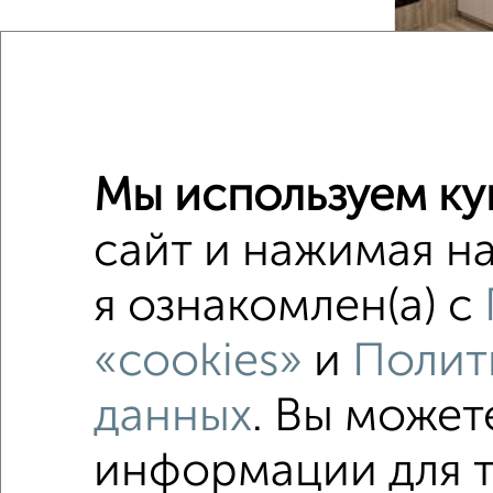
2
/2
2-к квар
Мы используем ку
Поиск по с
Советск
сайт и нажимая на
не перв
я ознакомлен(а) с
в строя
«cookies»
и
Полит
площадь
данных
. Вы может
информации для т