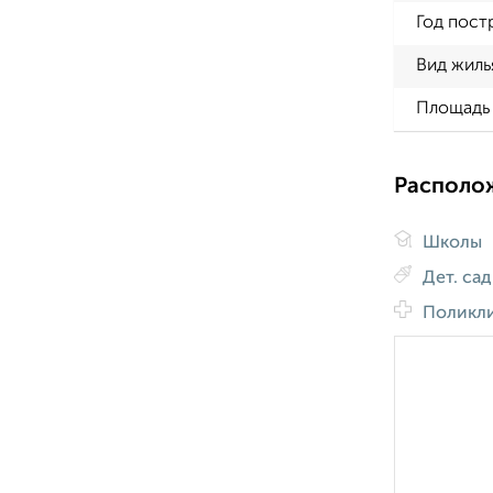
Год пост
Вид жиль
Площадь 
Располо
Школы
Дет. са
Поликл