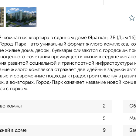
-комнатная квартира в сданном доме (Яраткан, 3Б (Дом 16)),
 Город-Парк - это уникальный формат жилого комплекса, ко
е жилые дома, дворы, бульвары сливаются с городским пр
лноценного сочетания преимуществ жизни в сердце мегапол
ния развитой социальной и транспортной инфраструктуры 
ние жилого комплекса отражает две идейные задумки авто
овые и современные подходы к градостроительству в разви
к, а во-вторых, Город-Парк означает название новой конце
ся с парком.
во комнат
2
Об
5
Ма
ажей в доме
9
Ба