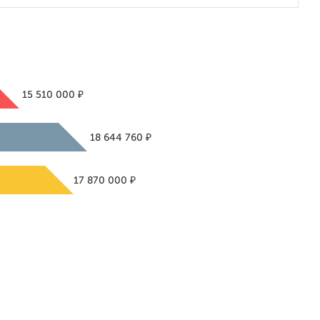
₽
15 510 000
₽
18 644 760
₽
17 870 000