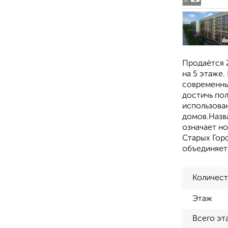
Продаётся 2
на 5 этаже.
современны
достичь по
использова
домов.Назва
означает н
Старых Горо
объединяет
Количест
Этаж
Всего эт