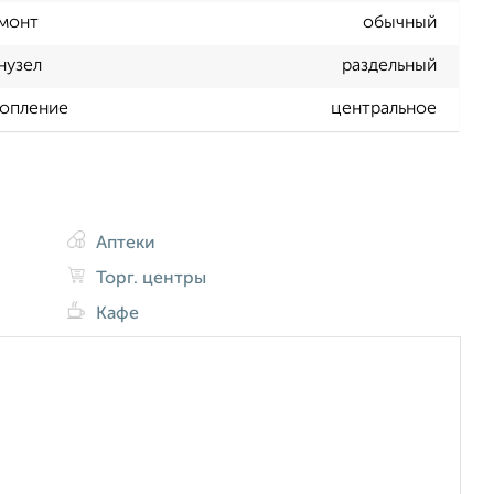
монт
обычный
нузел
раздельный
опление
центральное
Аптеки
Торг. центры
Кафе