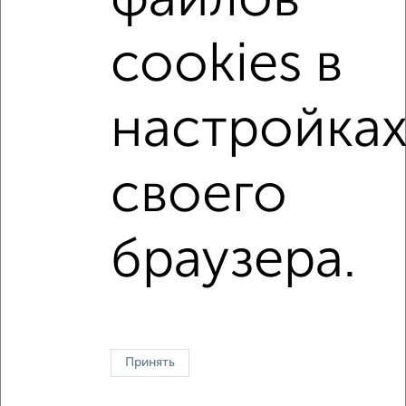
файлов
с центральным отоплением
Вторичное жилье
cookies в
в панельном доме
с раздельным санузлом
площадью до 70 м²
В ипотеку
С паркингом
настройка
В экологически чистом районе
своего
↑ НАВЕРХ К МЕНЮ
Однокомнатные
Двухкомнатные
Трехкомнатные
4‑комнатные
браузера.
Квартиры студии
От застройщика
Без посредников
Вторичное жилье
В новостройке
В строящемся доме
В новом доме
Контакты
Политика конфиденциальности
Пользовательское соглашение
Казань, улица Сафиуллина 5
© 2015–2026
Сайт-доска объявлений недвижимости
О проекте
Принять
Реклама на портале
Новости
Статьи
Блог
Риэлторы
Агентства
Застройщики
Ипотечный калькулятор