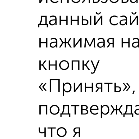
Школы
Продукты
Аптеки
данный сай
Дет. сады
Банкоматы
Торг. центры
Поликлиники
Фитнес
Кафе
нажимая н
кнопку
«Принять»,
подтвержд
что я