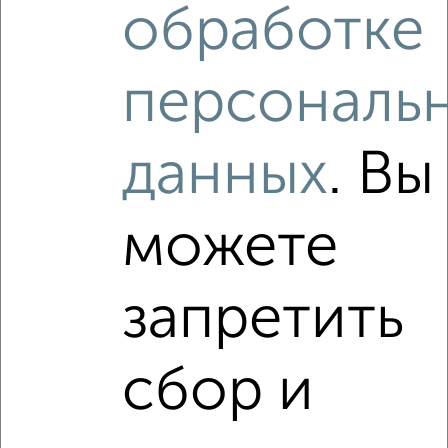
обработке
персональ
данных
. Вы
можете
запретить
сбор и
Рядом, с меньшей ценой
Недалеко от Приволжский район с ценой ниже