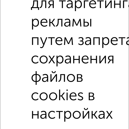
для таргетинг
Советский район, ЖК Победа, проспект Победы 139к2
Агентство, 05.08.2026
рекламы
1-к квартиры
путем запрет
Поиск по схожим параметрам:
Советский район
микрорайон Родины
сохранения
на улице ЖК Главные Роли
не первый этаж
не последний этаж
с балконом
файлов
с центральным отоплением
в строящихся домах
cookies в
в новостройках
в панельном доме
с раздельным санузлом
площадью до 40 м²
настройках
↑ НАВЕРХ К МЕНЮ