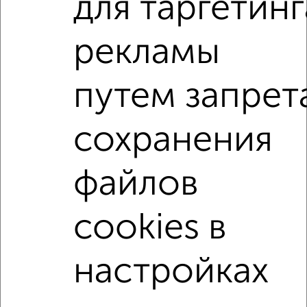
для таргетинг
Советский район, ЖК Родина, Родины 26Г
Агентство, 03.08.2026
рекламы
2-к квартиры
путем запрет
Поиск по схожим параметрам:
Советский район
микрорайон Родины
сохранения
на улице ЖК Главные Роли
не первый этаж
не последний этаж
с балконом
файлов
с центральным отоплением
в строящихся домах
cookies в
в новостройках
в панельном доме
с раздельным санузлом
площадью до 60 м²
настройках
↑ НАВЕРХ К МЕНЮ