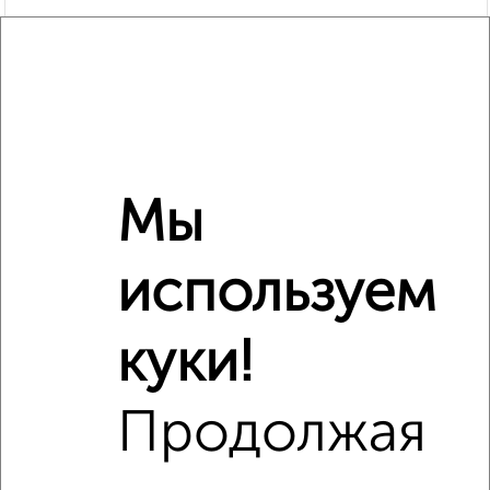
Мы
используем
Рядом, с меньшей ценой
Недалеко от ЖК Главные Роли с ценой ниже
куки!
Продолжая
‹
›