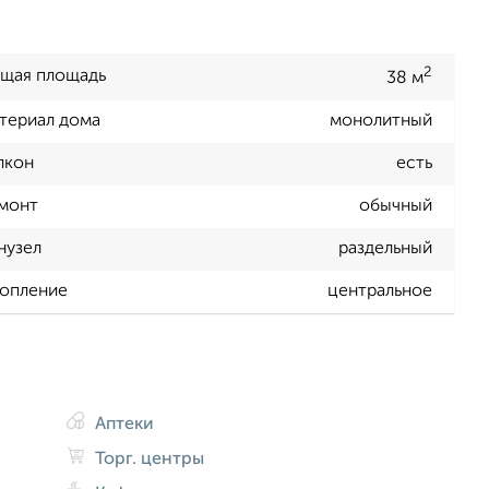
2
щая площадь
38 м
териал дома
монолитный
лкон
есть
монт
обычный
нузел
раздельный
опление
центральное
Аптеки
Торг. центры