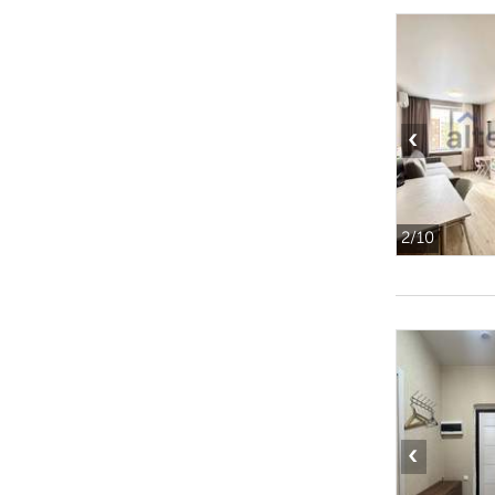
‹
2
/10
‹