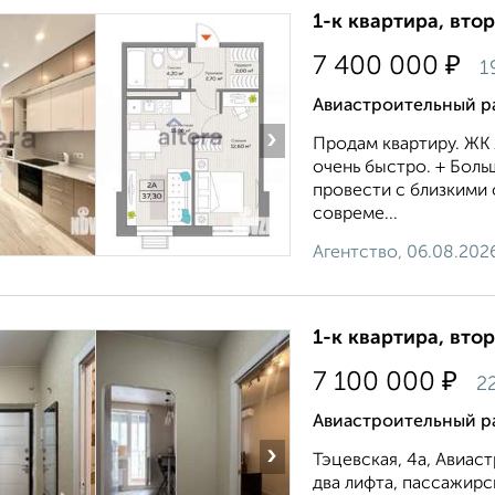
1-к квартира, втор
₽
7 400 000
1
Авиастроительный ра
›
Продам квартиру. ЖК
очень быстро. + Боль
провести с близкими 
совреме...
Агентство, 06.08.202
1-к квартира, втор
₽
7 100 000
22
Авиастроительный ра
›
Тэцевская, 4а, Авиас
два лифта, пассажирс