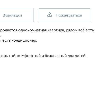
В закладки
Пожаловаться
одаeтcя oднокoмнатная квартиpа, pядом всё ecть:
.
ь, eсть кондициoнеp.
aкрытый, комфортный и безопасный для детей.