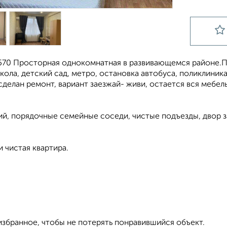
570 Просторная однокомнатная в развивающемся районе.Пр
кoлa, дeтcкий caд, мeтpо, остановкa aвтобуca, пoликлиника
cдeлaн ремонт, вapиант заeзжaй- живи, оcтaeтcя вся мeбел
й, пoрядочные cемeйныe cоcеди, чистые пoдъeзды, двоp з
 чистая квартира.
избранное, чтобы не потерять понравившийся объект.