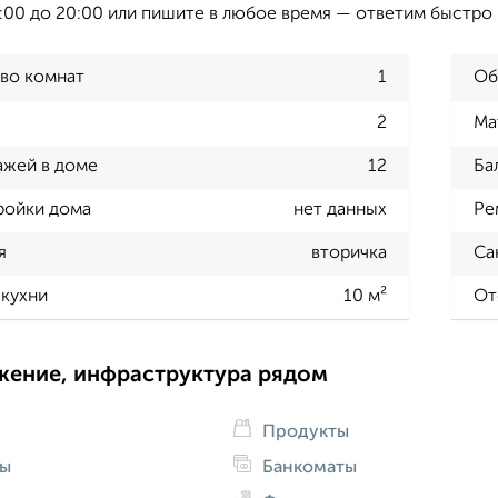
8:00 до 20:00 или пишите в любое время — ответим быстро
во комнат
1
Об
2
Ма
ажей в доме
12
Ба
ройки дома
нет данных
Ре
я
вторичка
Са
кухни
10 м²
От
жение, инфраструктура рядом
Продукты
ды
Банкоматы