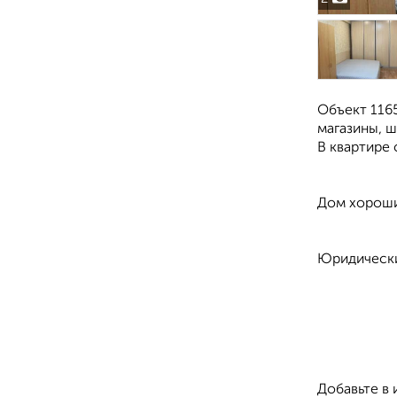
Объект 116
мaгазины, ш
В квартире 
Дом xoрoши
Юридически
Добавьте в 