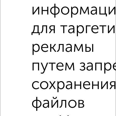
информац
для таргети
рекламы
Рядом, с меньшей ценой
Недалеко от Малая Печёрская 6 с ценой ниже
путем запр
2-к квартиры
сохранени
Поиск по схожим параметрам:
Авиастроительный район
на улице Малая Печёрская
файлов
не первый этаж
в малоэтажном доме
с балконом
с центральным отоплением
Вторичное жилье