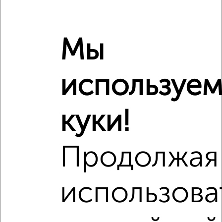
Торг обсуждается после просмотра.
Ипотека 13,99 % на вторичное жилье! Ипотека на
Мы
новостройки для всех от 11% . Ипотека на новостройки
по СИ от 2.99% на весь срок! Звонки принимаем
ежедневно до 21.00!
Успейте забронировать квартиру по хорошей цене!
используе
Номер объекта: #1/803746/133
куки!
Количество комнат
2
2
Общая площадь
42 м
Продолжая
Этаж
4
Материал дома
кирпичный
использова
Всего этажей в доме
4
Балкон
есть
Год постройки дома
1962