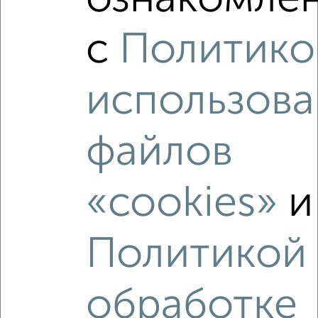
ознакомлен
с
Политико
использова
файлов
«cookies»
и
Сравнение средних цен
2‑комнатные квартиры с похожей площадью ±10%
Политикой
₽
6 300 000
обработке
₽
6 350 000