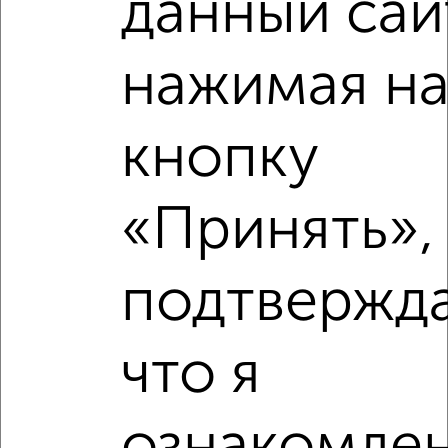
данный сай
Ремонт
обычный
Вид жилья
вторичка
нажимая н
Санузел
раздельный
Площадь кухни
6 м²
кнопку
Отопление
центральное
Расположение, инфраструктура рядом
«Принять»,
Школы
Продукты
Аптеки
подтвержд
Дет. сады
Банкоматы
Торг. центры
Поликлиники
Фитнес
Кафе
что я