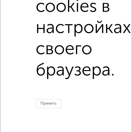
cookies в
в кирпичном доме
с раздельным санузлом
площадью до 50 м²
В ипотеку
В большом дворе
настройках
В зеленой зоне
своего
↑ НАВЕРХ К МЕНЮ
Однокомнатные
Двухкомнатные
Трехкомнатные
4‑комнатные
браузера.
Квартиры студии
От застройщика
Без посредников
Вторичное жилье
В новостройке
В строящемся доме
В новом доме
Контакты
Политика конфиденциальности
Пользовательское соглашение
Казань, улица Сафиуллина 5
© 2015–2026
Сайт-доска объявлений недвижимости
О проекте
Принять
Реклама на портале
Новости
Статьи
Блог
Риэлторы
Агентства
Застройщики
Ипотечный калькулятор
Консультации по недвижимости
Разместить объявление
Скачать приложение
Соцсети (vk.com | t.me | dzen.ru)