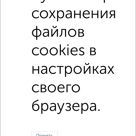
с центральным отоплением
в строящихся домах
сохранения
в новостройках
в панельном доме
файлов
с раздельным санузлом
площадью до 100 м²
С высокими потолками
С паркингом
cookies в
В зеленой зоне
Большие квартиры
настройках
↑ НАВЕРХ К МЕНЮ
своего
Однокомнатные
Двухкомнатные
Трехкомнатные
4‑комнатные
Квартиры студии
От застройщика
Без посредников
Вторичное жилье
В новостройке
В строящемся доме
В новом доме
браузера.
Контакты
Политика конфиденциальности
Пользовательское соглашение
Казань, улица Сафиуллина 5
© 2015–2026
Сайт-доска объявлений недвижимости
О проекте
Принять