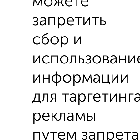
можете
запретить
сбор и
Рядом, с меньшей ценой
использовани
Недалеко от Большая 62 с ценой ниже
информации
3‑комнатные квартиры
Поиск по схожим параметрам:
для таргетинг
Кировский район
рекламы
микрорайон Адмиралтейская Слобода
на улице Большая
не первый этаж
путем запрета
не последний этаж
с балконом
c большой кухней