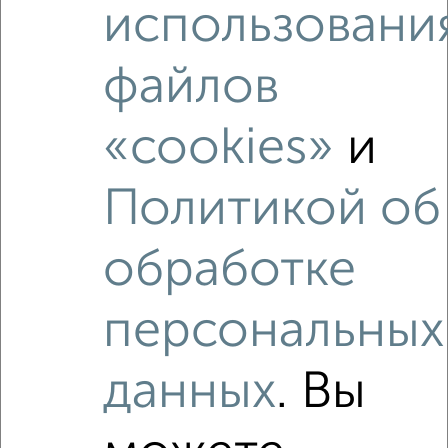
₽
22 510 000
использовани
Средняя цена район
файлов
Это предложение
Средняя цена по городу
«cookies»
и
Похожие предложения рядом
3‑комнатные квартиры недалеко от Большая 62
Политикой об
обработке
персональных
данных
. Вы