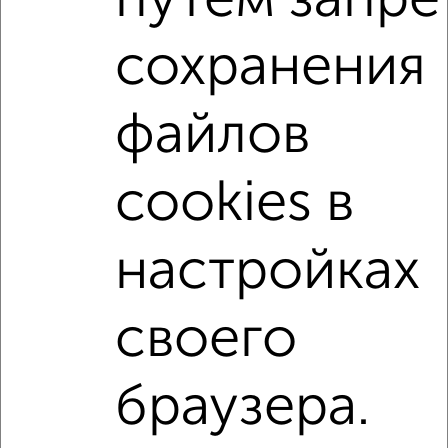
путем запре
1-к квартиры
Поиск по схожим параметрам:
сохранения
Ново-Савиновский район
жилой комплекс 27-й
на улице Гаврилова
на первом этаже
файлов
не последний этаж
с балконом
с центральным отоплением
Вторичное жилье
cookies в
в панельном доме
с раздельным санузлом
площадью до 40 м²
В большом дворе
настройках
↑ НАВЕРХ К МЕНЮ
своего
Однокомнатные
Двухкомнатные
Трехкомнатные
4‑комнатные
Квартиры студии
От застройщика
Без посредников
Вторичное жилье
браузера.
В новостройке
В строящемся доме
В новом доме