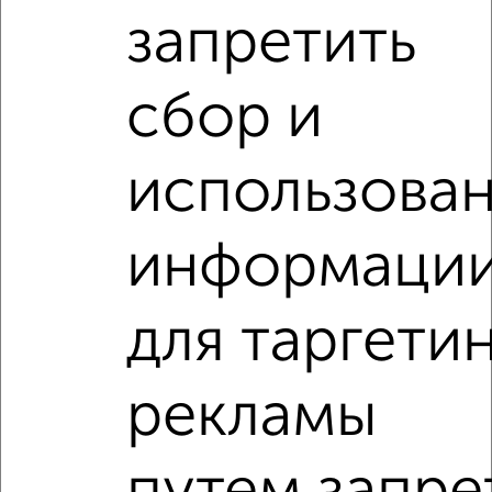
запретить
1-к квартира, вторичка, 35м², 5/9 этаж
₽
₽
6 499 000
185 700
за м²
Ново-Савиновский район, ЖК 25-й, Адоратского 55
сбор и
Агентство, 04.08.2026
использова
‹
›
информаци
2
/2
для таргети
1-к квартира, вторичка, 16м², 1/9 этаж
₽
₽
5 299 000
327 100
за м²
Ново-Савиновский район, ЖК 27-й, Адоратского 10
рекламы
Агентство, 03.08.2026