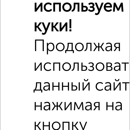
используем
Сравнение средних цен
куки!
1‑комнатные квартиры с похожей площадью ±10%
₽
7 510 000
Продолжая
₽
6 800 000
использоват
₽
8 370 000
данный сайт
Средняя цена район
Это предложение
Средняя цена по городу
нажимая на
Похожие предложения рядом
кнопку
1‑комнатные квартиры недалеко от Гаврилова 14