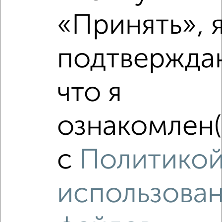
«Принять», 
подтвержда
что я
ознакомлен(
с
Политико
использова
Рядом, с меньшей ценой
Недалеко от Гаврилова 14 с ценой ниже