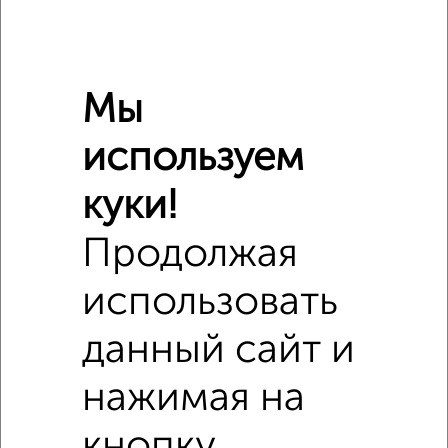
Мы
используем
куки!
Продолжая
использовать
Сравнение средних цен
Студия квартиры с похожей площадью ±10%
данный сайт и
₽
3 100 000
нажимая на
₽
3 100 000
кнопку