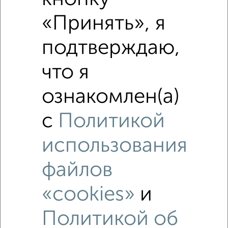
«Принять», я
₽
3 660 000
подтверждаю,
Средняя цена район
Это предложение
что я
Средняя цена по городу
ознакомлен(а)
Похожие предложения рядом
Студии квартиры недалеко от Базарная 2
с
Политикой
использования
файлов
«cookies»
и
Политикой об