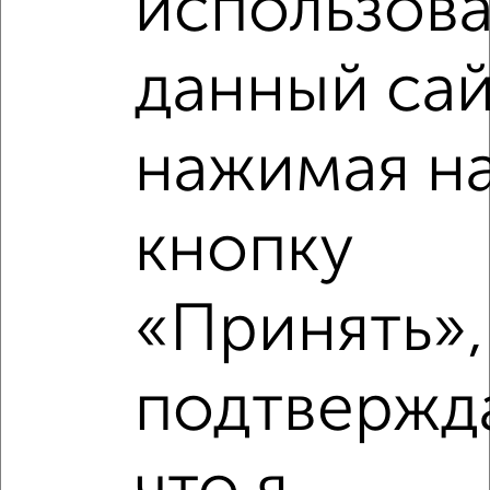
использова
Похожие предложения рядом
2‑комнатные квартиры недалеко от Михаила Миля 4
данный сай
нажимая н
кнопку
«Принять»,
подтвержд