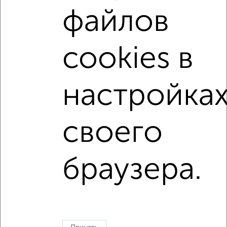
на первом этаже
не последний этаж
с балконом
файлов
c большой кухней
с центральным отоплением
в сданных домах
в новостройках
cookies в
в панельном доме
с раздельным санузлом
площадью до 50 м²
С чистовой отделкой
настройка
В ипотеку
С домофоном
своего
↑ НАВЕРХ К МЕНЮ
Однокомнатные
Двухкомнатные
Трехкомнатные
4‑комнатные
браузера.
Квартиры студии
От застройщика
Без посредников
Вторичное жилье
В новостройке
В строящемся доме
В новом доме
Контакты
Политика конфиденциальности
Пользовательское соглашение
Казань, улица Сафиуллина 5