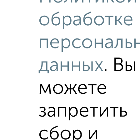
обработке
2
/2
2-к квартира, вторичка, 51м², 11/15 этаж
персональ
₽
₽
9 390 000
185 700
за м²
Авиастроительный район, ЖК Династия, Михаила Миля 7
Агентство, 04.08.2026
данных
. Вы
можете
‹
›
запретить
2
/2
2-к квартира, вторичка, 50м², 4/9 этаж
₽
₽
7 690 000
153 500
за м²
сбор и
Авиастроительный район, Годовикова 15
Агентство, 01.08.2026