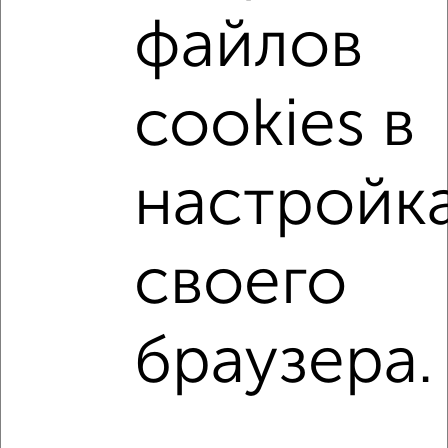
Советский район
жилой комплекс Мой Ритм
файлов
на улице Сабира Ахтямова
с хорошим ремонтом
не первый этаж
не последний этаж
с балконом
cookies в
c большой кухней
с центральным отоплением
Вторичное жилье
в панельном доме
настройк
с раздельным санузлом
площадью до 70 м²
В ипотеку
С паркингом
В зеленой зоне
своего
↑ НАВЕРХ К МЕНЮ
браузера.
Однокомнатные
Двухкомнатные
Трехкомнатные
4‑комнатные
Квартиры студии
От застройщика
Без посредников
Вторичное жилье
В новостройке
В строящемся доме
В новом доме