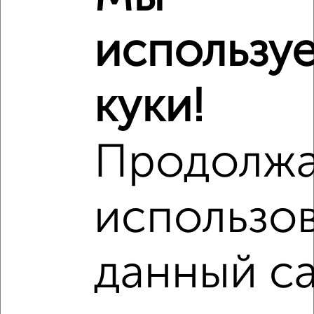
Средняя цена район
Это предложение
использу
Средняя цена по городу
Похожие предложения рядом
куки!
2‑комнатные квартиры недалеко от Сабира Ахтямова 1к1
Продолж
использо
данный са