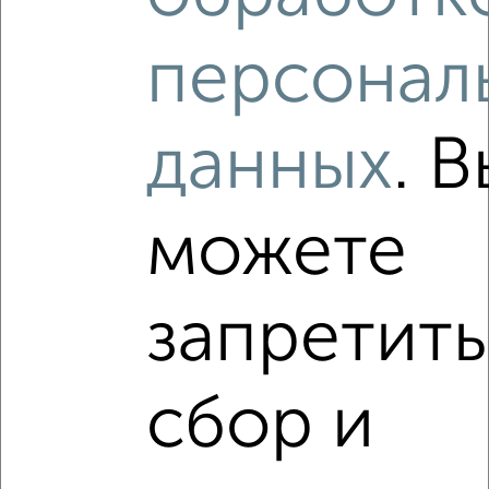
2-к квартира, вторичка, 50м², 8/19 этаж
персонал
₽
₽
12 300 000
247 000
за м²
Советский район, ЖК Казань XXI Век, проспект Альберта
Камалеева 32
Агентство, 05.08.2026
данных
. В
можете
‹
›
запретить
2
/10
2-к квартира, вторичка, 65м², 11/16 этаж
₽
₽
сбор и
12 850 000
199 000
за м²
Советский район, ЖК Победа, проспект Победы 139к2
Агентство, 02.08.2026