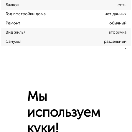
Балкон
есть
Год постройки дома
нет данных
Ремонт
обычный
Вид жилья
вторичка
Санузел
раздельный
Площадь кухни
6 м²
Отопление
центральное
Расположение, инфраструктура рядом
Мы
Школы
Продукты
Аптеки
Дет. сады
Банкоматы
Торг. центры
используем
Поликлиники
Фитнес
Кафе
куки!