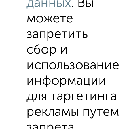
данных
. Вы
можете
запретить
сбор и
использование
Рядом, с меньшей ценой
информации
Недалеко от Кулахметова 15 с ценой ниже
для таргетинга
1‑комнатные квартиры
рекламы путем
Поиск по схожим параметрам:
Московский район
на улице Кулахметова
запрета