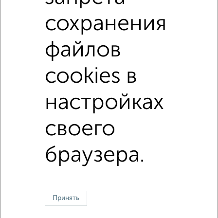
не первый этаж
в малоэтажном доме
с балконом
сохранения
с центральным отоплением
Вторичное жилье
в панельном доме
с раздельным санузлом
файлов
площадью до 40 м²
cookies в
↑ НАВЕРХ К МЕНЮ
настройках
Однокомнатные
Двухкомнатные
Трехкомнатные
4‑комнатные
своего
Квартиры студии
От застройщика
Без посредников
Вторичное жилье
В новостройке
В строящемся доме
В новом доме
браузера.
Контакты
Политика конфиденциальности
Пользовательское соглашение
Казань, улица Сафиуллина 5
© 2015–2026
Сайт-доска объявлений недвижимости
О проекте
Реклама на портале
Новости
Статьи
Блог
Риэлторы
Агентства
Принять
Застройщики
Ипотечный калькулятор
Консультации по недвижимости
Разместить объявление