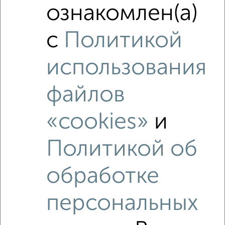
ознакомлен(а)
₽
6 750 000
с
Политикой
₽
8 650 000
использования
Средняя цена район
Это предложение
файлов
Средняя цена по городу
«cookies»
и
Похожие предложения рядом
1‑комнатные квартиры недалеко от Кулахметова 15
Политикой об
обработке
персональных