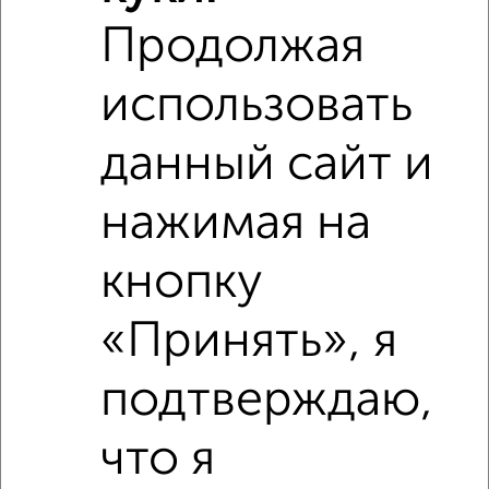
Продолжая
использовать
данный сайт и
нажимая на
кнопку
«Принять», я
подтверждаю,
Сравнение средних цен
1‑комнатные квартиры с похожей площадью ±10%
что я
₽
7 940 000