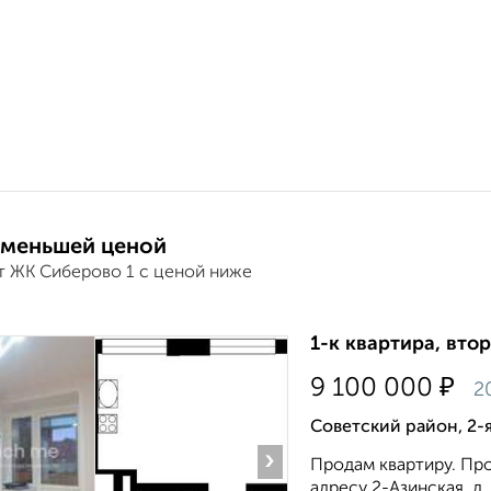
 меньшей ценой
т ЖК Сиберово 1 с ценой ниже
1-к квартира, втор
₽
9 100 000
2
Советский район, 2-я
›
Продам квартиру. Про
адресу 2-Азинская, д