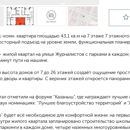
-комн. квартира площадью 43,1 кв.м на 7 этаже 7 этажного
сторный подъезд на уровне земли, функциональная планиро
- жилой квартал на улице Журналистов с парками в каждом
 минут пути на машине.
 высота домов от 7 до 26 этажей создаёт ощущение прост
о дворы и квартиры. С верхних этажей откроется панорамны
ал отметили на форуме "Казаныш", где награждают лучшие 
двух номинациях: "Лучшее благоустройство территорий" и 
" будет всё необходимое для комфортной жизни: на первых
утри жилого квартала запланировано строительство школы 
паркинги в каждом доме, четыре наземных многоуровневых 