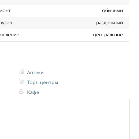
монт
обычный
нузел
раздельный
опление
центральное
Аптеки
Торг. центры
Кафе