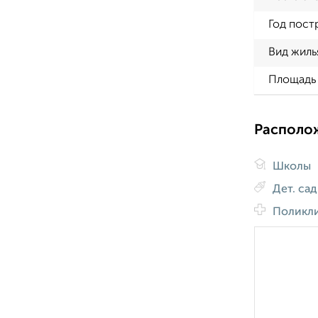
Год пост
Вид жиль
Площадь 
Располо
Школы
Дет. са
Поликл