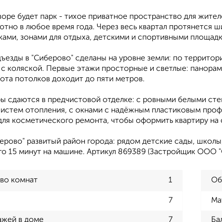
оре будет парк - тихое приватное пространство для жител
ютно в любое время года. Через весь квартал протянется
ками, зонами для отдыха, детскими и спортивными площадк
ъезды в "Сиберово" сделаны на уровне земли: по территор
и с коляской. Первые этажи просторные и светлые: панора
сота потолков доходит до пяти метров.
ры сдаются в предчистовой отделке: с ровными белыми сте
систем отопления, с окнами с надёжным пластиковым профи
ля косметического ремонта, чтобы оформить квартиру на 
ерово" развитый район города: рядом детские сады, школы
го 15 минут на машине. Артикул 869389 (Застройщик ООО
во комнат
1
Об
7
Ма
ажей в доме
7
Ба