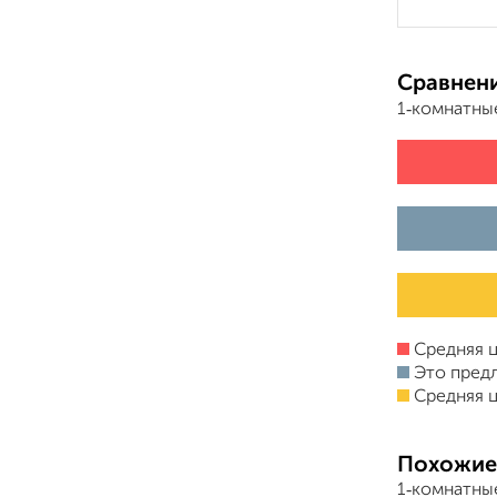
Сравнени
1‑комнатны
Средняя ц
Это пред
Средняя ц
Похожие
1‑комнатны