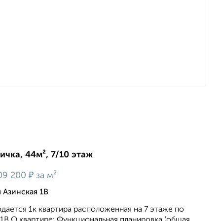
ичка, 44м², 7/10 этаж
₽
09 200
за м²
 Азинская 1В
дается 1к квартира расположенная на 7 этаже по
. 1В О квартире: Функциональная планировка (общая