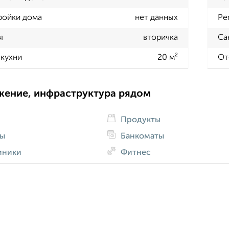
ройки дома
нет данных
Ре
я
вторичка
Са
кухни
20 м²
От
жение, инфраструктура рядом
Продукты
ды
Банкоматы
иники
Фитнес