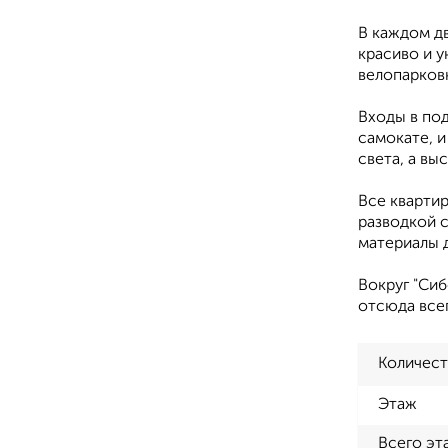
В каждом дв
красиво и у
велопарков
Входы в под
самокате, 
света, а вы
Все кварти
разводкой 
материалы д
Вокруг "Сиб
отсюда все
Количест
Этаж
Всего эт