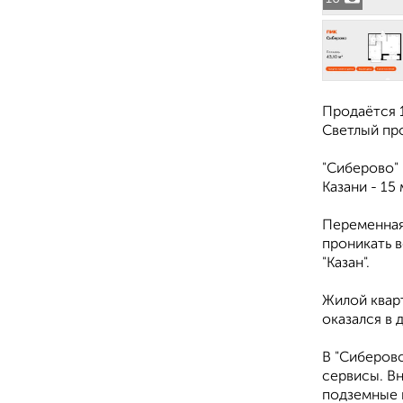
Продаётся 1
Светлый про
"Сиберово" 
Казани - 15
Переменная
проникать в
"Казан".
Жилой кварт
оказался в 
В "Сиберово
сервисы. Вн
подземные 