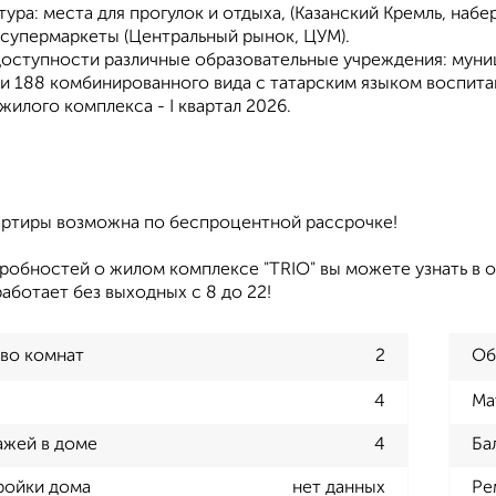
ура: места для прогулок и отдыха, (Казанский Кремль, наб
 супермаркеты (Центральный рынок, ЦУМ).
доступности различные образовательные учреждения: муниц
 и 188 комбинированного вида с татарским языком воспита
жилого комплекса - I квартал 2026.
артиры возможна по беспроцентной рассрочке!
робностей о жилом комплексе "TRIO" вы можете узнать в о
работает без выходных с 8 до 22!
во комнат
2
Об
4
Ма
ажей в доме
4
Ба
ройки дома
нет данных
Ре