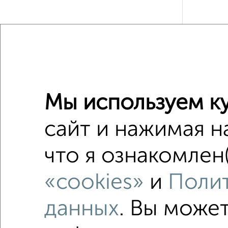
Рядом, с
Мы используем ку
Недалеко о
сайт и нажимая н
2‑комна
что я ознакомлен(
Поиск по с
«cookies»
и
Полит
Вахитов
с балко
данных
. Вы може
в панел