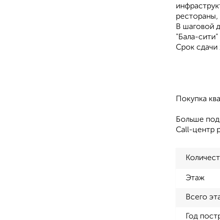
инфраструкт
рестораны,
В шаговой 
"Бала-сити"
Срок сдачи 
Покупка кв
Больше под
Call-центр 
Количест
Этаж
Всего эт
Год пост