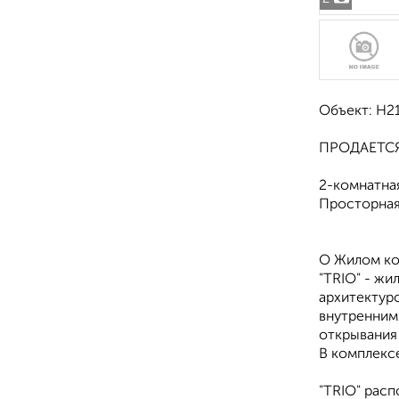
Объект: Н2
ПРОДАЕТСЯ
2-комнатная
Просторная
О Жилом ко
"TRIO" - жи
архитектуро
внутренним
открывания
В комплекс
"TRIO" расп