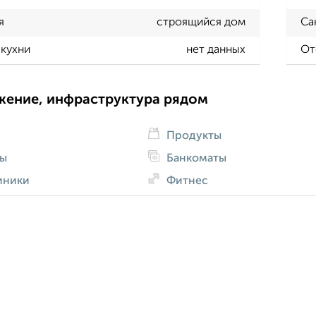
я
строящийся дом
Са
кухни
нет данных
От
жение, инфраструктура рядом
Продукты
ды
Банкоматы
иники
Фитнес