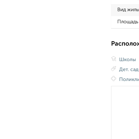
Вид жиль
Площадь 
Располо
Школы
Дет. са
Поликл