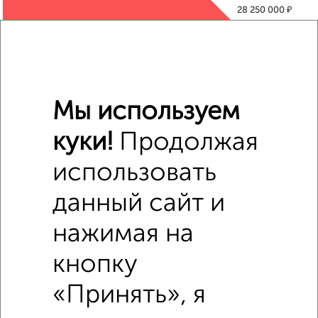
₽
28 250 000
₽
19 505 100
₽
20 040 000
Мы используем
Средняя цена район
куки!
Продолжая
Это предложение
Средняя цена по городу
использовать
данный сайт и
Похожие предложения рядом
3‑комнатные квартиры недалеко от ЖК 1712
нажимая на
кнопку
«Принять», я