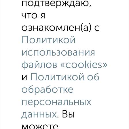
подтверждаю,
что я
ознакомлен(а) с
Политикой
использования
файлов «cookies»
и
Политикой об
Рядом, с меньшей ценой
обработке
Недалеко от ЖК 1712 с ценой ниже
персональных
данных
. Вы
3‑комнатные квартиры
Поиск по схожим параметрам:
можете