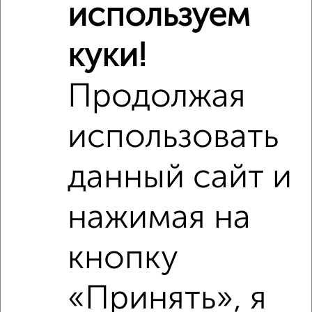
используем
Похожие предложения рядом
1‑комнатные квартиры недалеко от Юлиуса Фучика 72
куки!
Продолжая
использовать
данный сайт и
нажимая на
кнопку
«Принять», я