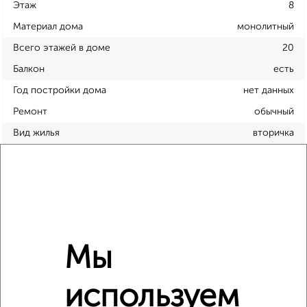
Этаж
8
Материал дома
монолитный
Всего этажей в доме
20
Балкон
есть
Год постройки дома
нет данных
Ремонт
обычный
Вид жилья
вторичка
Санузел
раздельный
Площадь кухни
нет данных
Отопление
центральное
Расположение, инфраструктура рядом
Мы
Школы
Продукты
Аптеки
используем
Дет. сады
Банкоматы
Торг. центры