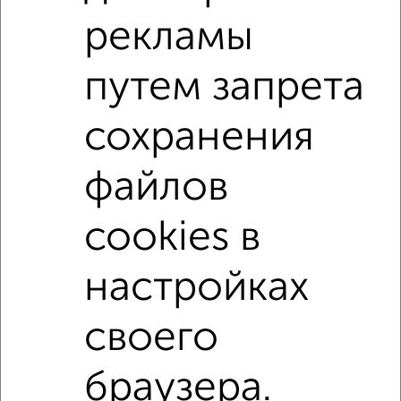
Поиск по схожим параметрам:
рекламы
Советский район
на улице Сибирский Тракт
путем запрета
не первый этаж
не последний этаж
с балконом
с центральным отоплением
Вторичное жилье
сохранения
в монолитном доме
с раздельным санузлом
файлов
площадью до 80 м²
С чистовой отделкой
С террасой
С паркингом
cookies в
↑ НАВЕРХ К МЕНЮ
настройках
Однокомнатные
Двухкомнатные
Трехкомнатные
4‑комнатные
своего
Квартиры студии
От застройщика
Без посредников
Вторичное жилье
В новостройке
В строящемся доме
В новом доме
браузера.