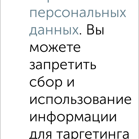
персональных
данных
. Вы
можете
запретить
сбор и
использование
Рядом, с меньшей ценой
информации
Недалеко от Сибирский Тракт 34к8 с ценой ниже
для таргетинга
3‑комнатные квартиры