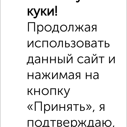
Поликлиники
Фитнес
Кафе
куки!
Продолжая
использовать
данный сайт и
нажимая на
кнопку
«Принять», я
подтверждаю,
Сравнение средних цен