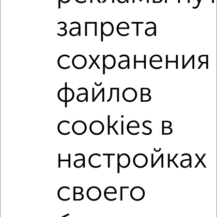
запрета
4‑комнатные квартиры
Поиск по схожим параметрам:
сохранения
Приволжский район
на улице Приволжский район
не первый этаж
не последний этаж
с балконом
файлов
с центральным отоплением
Вторичное жилье
в панельном доме
с раздельным санузлом
cookies в
площадью до 80 м²
В ипотеку
С паркингом
В экологически чистом районе
настройках
↑ НАВЕРХ К МЕНЮ
своего
Однокомнатные
Двухкомнатные
Трехкомнатные
4‑комнатные
Квартиры студии
От застройщика
Без посредников
Вторичное жилье