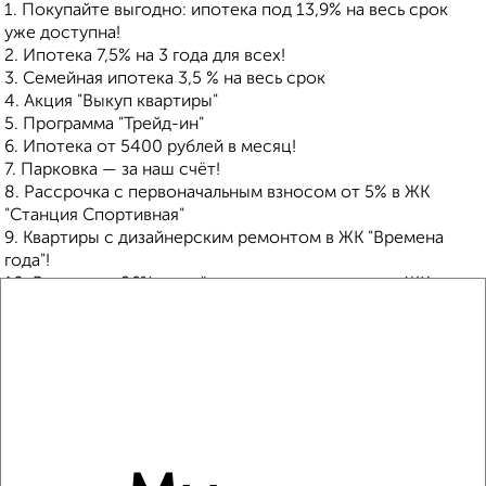
1. Покупайте выгодно: ипотека под 13,9% на весь срок
уже доступна!
2. Ипотека 7,5% на 3 года для всех!
3. Семейная ипотека 3,5 % на весь срок
4. Акция "Выкуп квартиры"
5. Программа "Трейд-ин"
6. Ипотека от 5400 рублей в месяц!
7. Парковка — за наш счёт!
8. Рассрочка с первоначальным взносом от 5% в ЖК
"Станция Спортивная"
9. Квартиры с дизайнерским ремонтом в ЖК "Времена
года"!
10. Выгода до 26% на трёхкомнатные квартиры в ЖК
"Станция Спортивная"!
11. Выгода до 5,6 млн. руб. на квартиры в ЖК "Времена
года"!
12. Рассрочка на квартиры в сданных домах до 7 лет!
Покупка защищена ФЗ 214 с использованием эскроу
счетов.