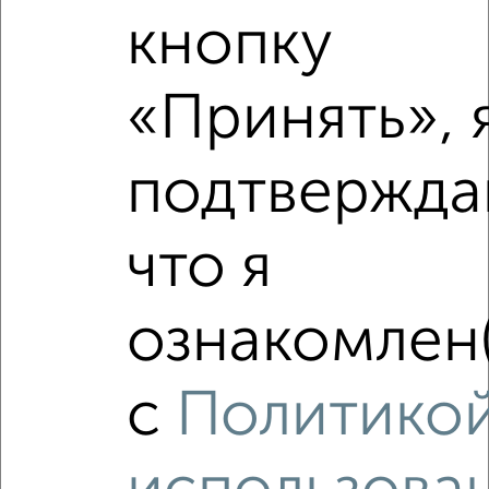
кнопку
Школы
Продукты
Аптеки
Дет. сады
Банкоматы
Торг. центры
«Принять», 
Поликлиники
Фитнес
Кафе
подтвержда
что я
ознакомлен(
с
Политико