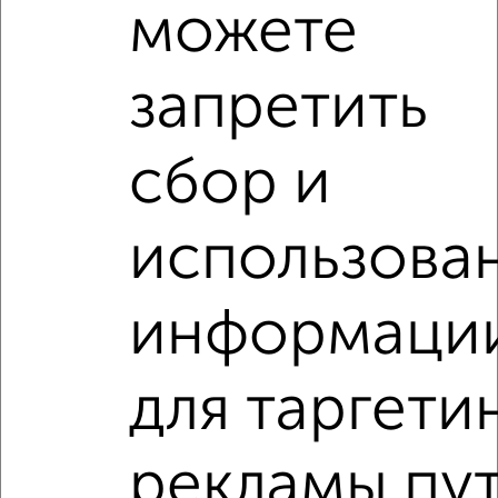
можете
запретить
сбор и
использова
информаци
для таргети
Рядом, с меньшей ценой
рекламы пу
Недалеко от Приволжский район с ценой ниже