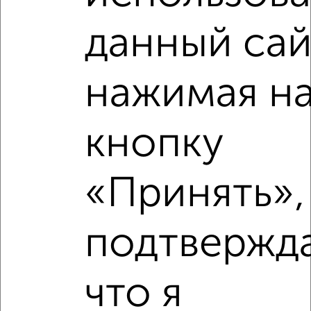
Школы
Продукты
Аптеки
данный сай
Дет. сады
Банкоматы
Торг. центры
Поликлиники
Фитнес
Кафе
нажимая н
кнопку
«Принять»,
подтвержд
что я