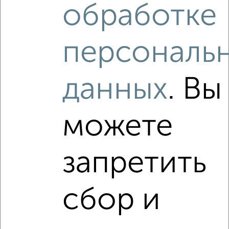
обработке
персональ
данных
. Вы
можете
запретить
сбор и
Рядом, с меньшей ценой
Недалеко от Приволжский район с ценой ниже