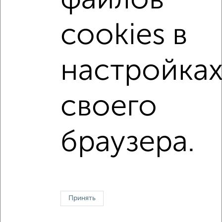
файлов
с центральным отоплением
Вторичное жилье
cookies в
в панельном доме
с раздельным санузлом
площадью до 50 м²
В ипотеку
С паркингом
настройка
В экологически чистом районе
своего
↑ НАВЕРХ К МЕНЮ
Однокомнатные
Двухкомнатные
Трехкомнатные
4‑комнатные
браузера.
Квартиры студии
От застройщика
Без посредников
Вторичное жилье
В новостройке
В строящемся доме
В новом доме
Контакты
Политика конфиденциальности
Пользовательское соглашение
Казань, улица Сафиуллина 5
© 2015–2026
Сайт-доска объявлений недвижимости
О проекте
Принять
Реклама на портале
Новости
Статьи
Блог
Риэлторы
Агентства
Застройщики
Ипотечный калькулятор