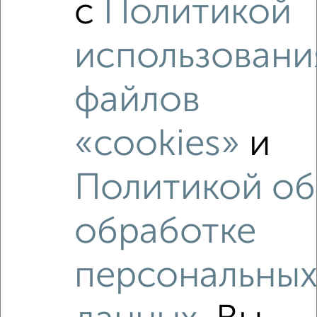
с
Политикой
₽
11 100 000
использовани
₽
10 820 000
файлов
₽
12 310 000
«cookies»
и
Средняя цена район
Это предложение
Средняя цена по городу
Политикой об
Похожие предложения рядом
обработке
2‑комнатные квартиры недалеко от Приволжский район
персональны