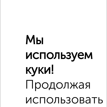
Материал дома
панельный
Всего этажей в доме
19
Балкон
есть
Год постройки дома
нет данных
Ремонт
обычный
Мы
Вид жилья
вторичка
Санузел
раздельный
используем
Площадь кухни
нет данных
Отопление
центральное
куки!
Расположение, инфраструктура рядом
Продолжая
Школы
Продукты
Аптеки
использовать
Дет. сады
Банкоматы
Торг. центры
Поликлиники
Фитнес
Кафе