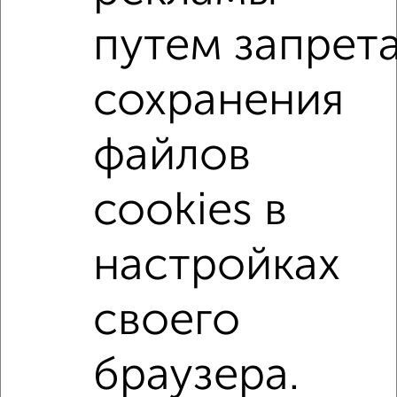
Приволжский район
на улице Приволжский район
путем запрет
не первый этаж
с балконом
сохранения
с центральным отоплением
Вторичное жилье
в панельном доме
с раздельным санузлом
файлов
площадью до 60 м²
В ипотеку
С панорамными окнами
С паркингом
cookies в
В экологически чистом районе
Двухуровневые
настройках
↑ НАВЕРХ К МЕНЮ
своего
Однокомнатные
Двухкомнатные
Трехкомнатные
4‑комнатные
Квартиры студии
От застройщика
Без посредников
Вторичное жилье
В новостройке
В строящемся доме
В новом доме
браузера.