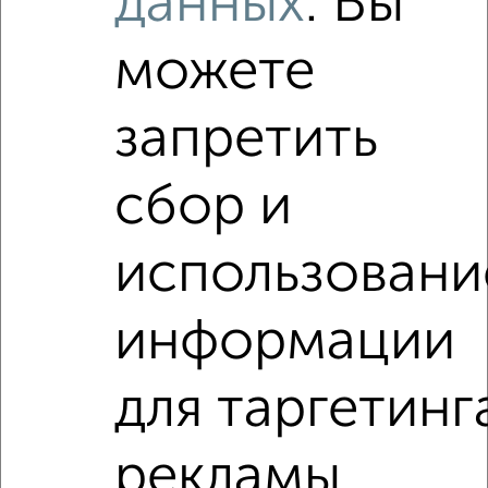
данных
. Вы
можете
запретить
сбор и
использовани
информации
Рядом, с меньшей ценой
Недалеко от Приволжский район с ценой ниже
для таргетинг
2-к квартиры
рекламы
Поиск по схожим параметрам: