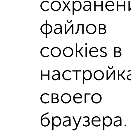
сохранен
Приволжский район
микрорайон Суварово
жилой комплекс Станция Спортивная
файлов
на улице Ярышлар
не первый этаж
не последний этаж
с балконом
с центральным отоплением
Вторичное жилье
cookies в
в панельном доме
с раздельным санузлом
площадью до 40 м²
В ипотеку
настройк
С панорамными окнами
С паркингом
В экологически чистом районе
Двухуровневые
своего
↑ НАВЕРХ К МЕНЮ
браузера.
Однокомнатные
Двухкомнатные
Трехкомнатные
4‑комнатные
Квартиры студии
От застройщика
Без посредников
Вторичное жилье