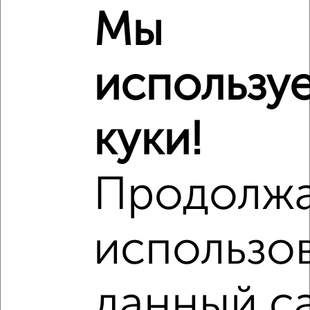
Мы
использу
Сравнение средних цен
1‑комнатные квартиры с похожей площадью ±10%
₽
куки!
8 440 000
₽
7 200 000
Продолж
₽
9 240 000
использо
Средняя цена район
Это предложение
Средняя цена по городу
данный с