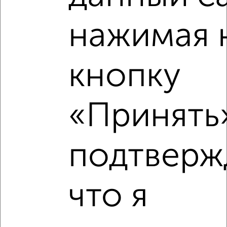
Похожие предложения рядом
1‑комнатные квартиры недалеко от Ярышлар 8
нажимая 
кнопку
«Принять»
подтверж
что я