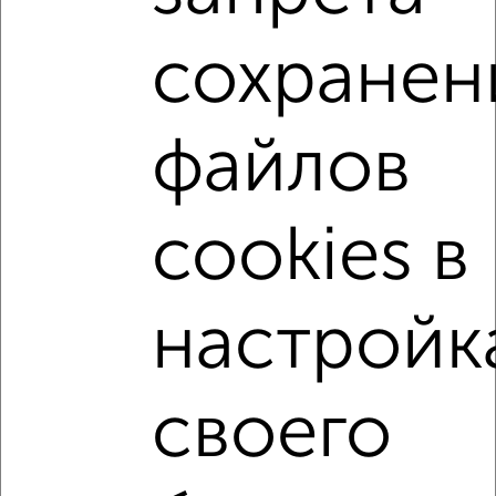
Вахитовский район, Нурсултана Назарбаева 78
Агентство, 09.08.2026
сохранен
1-к квартиры
файлов
Поиск по схожим параметрам:
Вахитовский район
микрорайон Калуга
cookies в
на улице Достоевского
не первый этаж
с балконом
с центральным отоплением
Вторичное жилье
в кирпичном доме
настройк
с раздельным санузлом
площадью до 30 м²
В ипотеку
своего
↑ НАВЕРХ К МЕНЮ