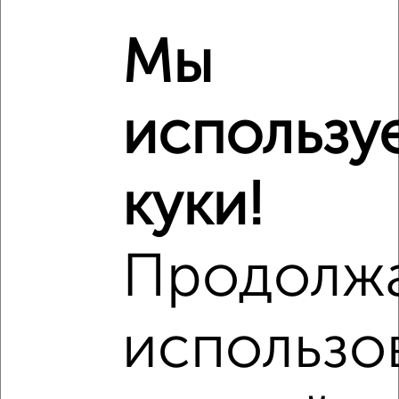
₽
7 890 000
Мы
₽
7 999 000
использу
₽
7 080 000
Средняя цена район
Это предложение
куки!
Средняя цена по городу
Похожие предложения рядом
Продолж
1‑комнатные квартиры недалеко от Достоевского 74а
использо