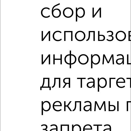
2
/2
сбор и
1-к квартира, вторичка, 31м², 1/5 этаж
₽
₽
7 180 000
233 900
за м²
Вахитовский район, Нурсултана Назарбаева 72
использо
Агентство, 09.08.2026
Виртуальные 3D-туры по интересным
информа
местам
для тарге
‹
›
рекламы 
2
/2
запрета
1-к квартира, вторичка, 32м², 5/5 этаж
₽
₽
6 590 000
207 900
за м²