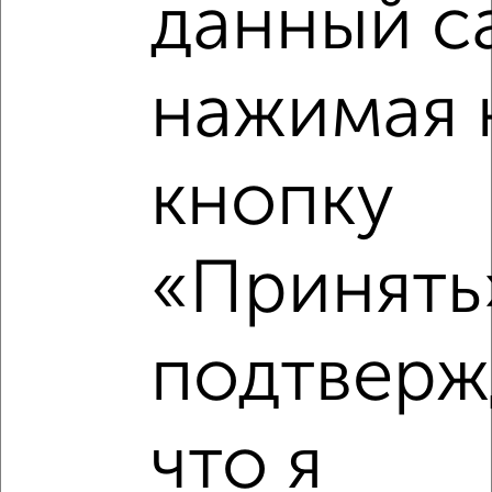
данный с
нажимая 
кнопку
«Принять»
Рядом, с меньшей ценой
Недалеко от Достоевского 74а с ценой ниже
подтверж
что я
‹
›