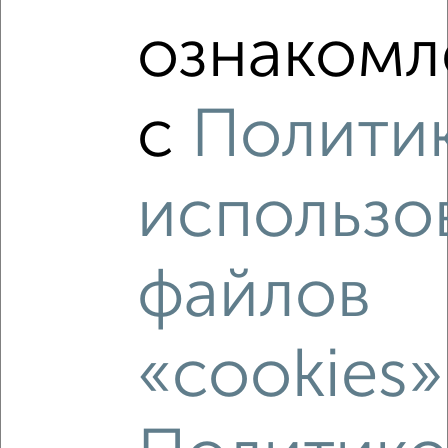
ознакомл
2
/2
1-к квартира, вторичка, 30м², 1/5 этаж
₽
₽
6 899 000
227 700
за м²
с
Полити
Вахитовский район, Лейтенанта Шмидта 44
Агентство, 10.08.2026
использо
‹
›
файлов
2
/2
«cookies»
1-к квартира, вторичка, 31м², 3/5 этаж
₽
₽
6 950 000
227 200
за м²
Вахитовский район, Нурсултана Назарбаева 68
Собственник, 10.08.2026