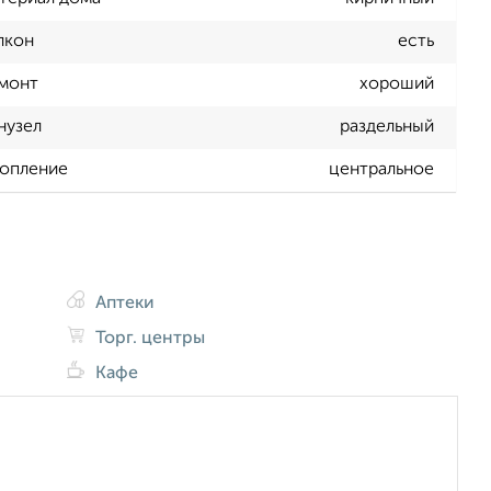
лкон
есть
монт
хороший
нузел
раздельный
опление
центральное
Аптеки
Торг. центры
Кафе