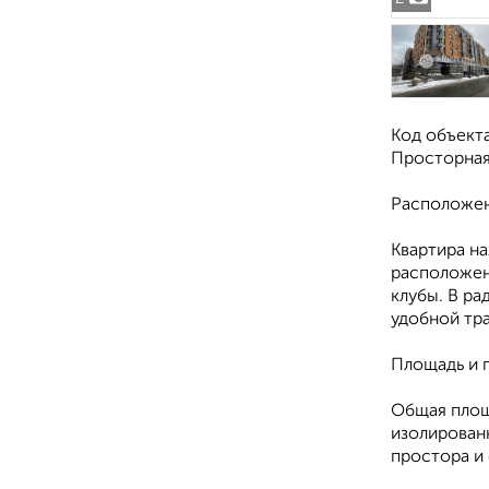
Код объекта
Просторная 
Расположе
Квартира на
расположен
клубы. В р
удобной тр
Площадь и 
Общая площа
изолированн
простора и 