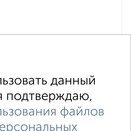
ьзовать данный
 я подтверждаю,
льзования файлов
персональных
орошим ремонтом
не первый этаж