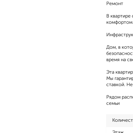
Ремонт
В квартире
комфортом.
Инфраструк
Дом, в кот
безопасност
время на св
Эта кварти
Мы гаранти
ставкой. Н
Рядом распо
семьи
Количест
Этаж