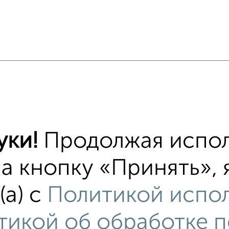
уки!
Продолжая испол
 меньшей ценой
т Чистопольская 20А с ценой ниже
на кнопку «Принять»,
тиры
(а) с
Политикой испо
хожим параметрам:
тикой об обработке 
виновский район
на улице Чистопольская
с х