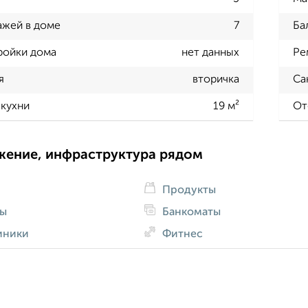
ажей в доме
7
Ба
ройки дома
нет данных
Ре
я
вторичка
Са
кухни
19 м²
От
жение, инфраструктура рядом
Продукты
ды
Банкоматы
иники
Фитнес