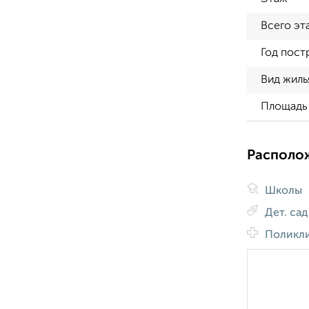
Всего эт
Год пост
Вид жиль
Площадь 
Располо
Школы
Дет. са
Поликл