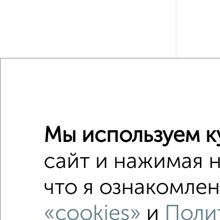
Мы используем к
Рядом, с
Недалеко о
сайт и нажимая 
4-к квар
что я ознакомлен
Поиск по с
«cookies»
и
Поли
Ново-Са