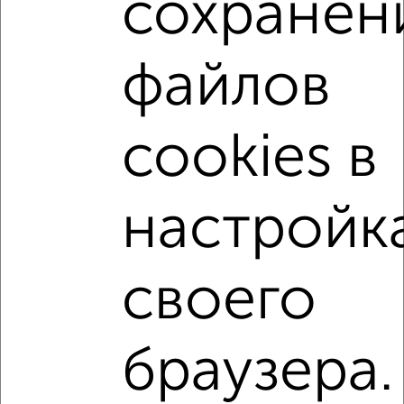
сохранен
Приволжский район
микрорайон Суварово
жилой комплекс Станция Спортивная
файлов
на улице Ярышлар
не первый этаж
не последний этаж
с балконом
с центральным отоплением
Вторичное жилье
cookies в
в панельном доме
с раздельным санузлом
площадью до 40 м²
В ипотеку
настройк
С панорамными окнами
С паркингом
В экологически чистом районе
Двухуровневые
своего
↑ НАВЕРХ К МЕНЮ
браузера.
Однокомнатные
Двухкомнатные
Трехкомнатные
4‑комнатные
Квартиры студии
От застройщика
Без посредников
Вторичное жилье