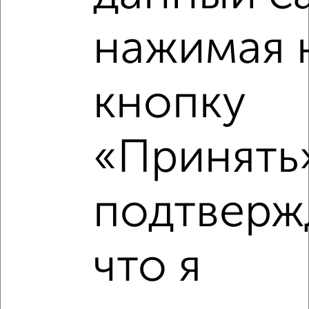
Похожие предложения рядом
1‑комнатные квартиры недалеко от Ярышлар 8
нажимая 
кнопку
«Принять»
подтверж
что я