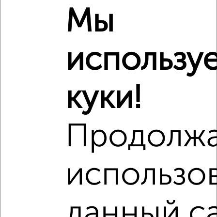
Мы
использу
Сравнение средних цен
1‑комнатные квартиры с похожей площадью ±10%
₽
куки!
8 440 000
₽
7 410 000
Продолж
₽
9 400 000
использо
Средняя цена район
Это предложение
Средняя цена по городу
данный с