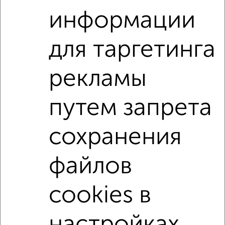
₽
₽
8 900 000
148 400
за м²
информации
Московский район, ЖК 56-й, Бондаренко 9
Агентство, 08.08.2026
для таргетинга
3-к квартиры
рекламы
Поиск по схожим параметрам:
Московский район
на улице Декабристов
путем запрета
не первый этаж
не последний этаж
с балконом
сохранения
с центральным отоплением
Вторичное жилье
в кирпичном доме
с раздельным санузлом
файлов
площадью до 70 м²
На материнский капитал
В ипотеку
В ипотеку с материнским капиталом
cookies в
настройках
↑ НАВЕРХ К МЕНЮ