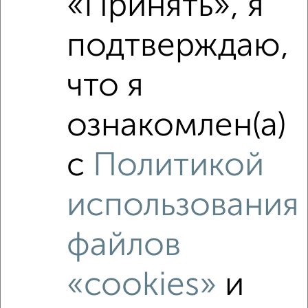
«Принять», я
₽
13 920 000
подтверждаю,
Средняя цена район
Это предложение
что я
Средняя цена по городу
ознакомлен(а)
Похожие предложения рядом
3‑комнатные квартиры недалеко от Декабристов 8
с
Политикой
использования
файлов
«cookies»
и