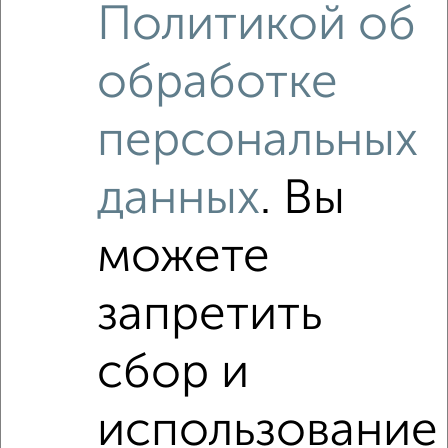
Политикой об
обработке
персональных
данных
. Вы
Рядом, с меньшей ценой
Недалеко от Декабристов 8 с ценой ниже
можете
запретить
‹
›
сбор и
2
/2
использование
3-к квартира, вторичка, 60м², 4/5 этаж