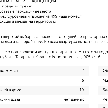
МАННАЯ ПАРКИНГ-КОНЦЕПЦИЯ
й предусмотрены:
остевые парковочные места
многоуровневый паркинг на 499 машиномест
дходы и въезды на территорию
н широкий выбор планировок — от студий до просторных с
ьнями и гардеробными. Во всех квартирах выполнена каче
льше о планировках и доступных вариантах. Мы готовы под
публика Татарстан, Казань, с.Константиновка, 005 кв.161
во комнат
2
Об
6
Ма
ажей в доме
10
Ба
ройки дома
нет данных
Ре