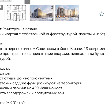
т "Унистрой" в Казани
й квартал с собственной инфраструктурой, парком и набе
е:
кт в перспективном Советском районе Казани. 13 соврем
е пространство с приватными дворами, пешеходным бульва
турой.
ифрах:
 домов
 от студий до многокомнатных
детский сад уже функционируют на территории
вневый паркинг на 499 машиномест
сеть велодорожек и прогулочных зон
ва ЖК "Лето":