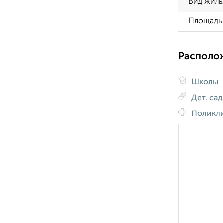
Вид жиль
Площадь 
Располо
Школы
Дет. са
Поликл