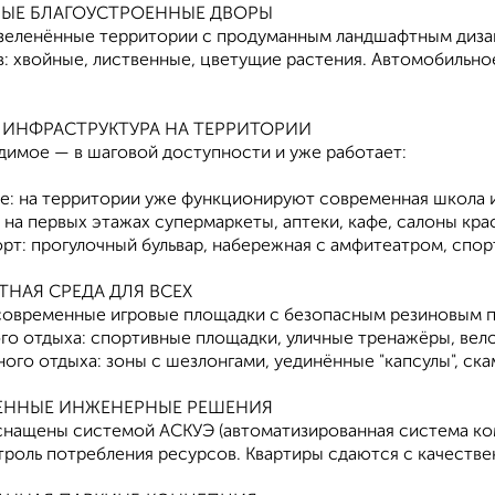
НЫЕ БЛАГОУСТРОЕННЫЕ ДВОРЫ
зеленённые территории с продуманным ландшафтным дизай
в: хвойные, лиственные, цветущие растения. Автомобильно
Я ИНФРАСТРУКТУРА НА ТЕРРИТОРИИ
димое — в шаговой доступности и уже работает:
е: на территории уже функционируют современная школа и
на первых этажах супермаркеты, аптеки, кафе, салоны кр
орт: прогулочный бульвар, набережная с амфитеатром, спо
ТНАЯ СРЕДА ДЛЯ ВСЕХ
 современные игровые площадки с безопасным резиновым 
ого отдыха: спортивные площадки, уличные тренажёры, ве
ого отдыха: зоны с шезлонгами, уединённые "капсулы", ск
МЕННЫЕ ИНЖЕНЕРНЫЕ РЕШЕНИЯ
снащены системой АСКУЭ (автоматизированная система ком
троль потребления ресурсов. Квартиры сдаются с качестве