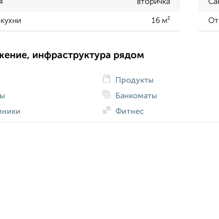
я
вторичка
Са
кухни
16 м²
От
жение, инфраструктура рядом
Продукты
ды
Банкоматы
иники
Фитнес