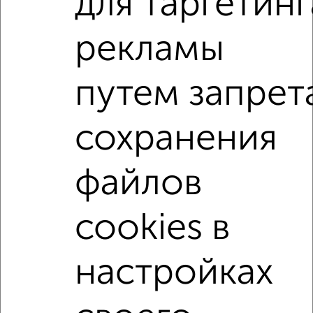
для таргетинг
3-к квартиры
Поиск по схожим параметрам:
рекламы
Советский район
на улице ЖК Лето
путем запрет
не первый этаж
не последний этаж
с балконом
c большой кухней
с центральным отоплением
сохранения
Вторичное жилье
в панельном доме
с раздельным санузлом
площадью до 90 м²
файлов
С чистовой отделкой
С террасой
С паркингом
cookies в
В большом дворе
В зеленой зоне
В экологически чистом районе
Большие квартиры
настройках
↑ НАВЕРХ К МЕНЮ