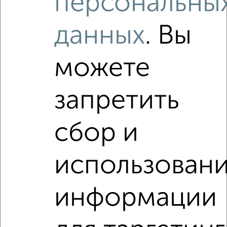
персональны
данных
. Вы
можете
запретить
сбор и
использован
информации
Рядом, с меньшей ценой
Недалеко от ЖК Лето с ценой ниже