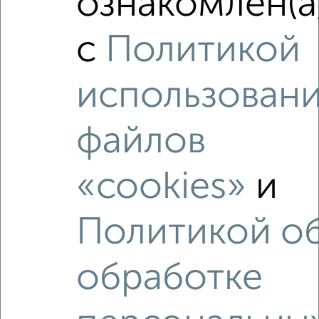
ознакомлен(а
Сравнение средних цен
3‑комнатные квартиры с похожей площадью ±10%
с
Политикой
₽
18 920 000
использован
₽
21 355 000
файлов
₽
21 010 000
«cookies»
и
Средняя цена район
Это предложение
Политикой о
Средняя цена по городу
Похожие предложения рядом
обработке
3‑комнатные квартиры недалеко от ЖК Лето