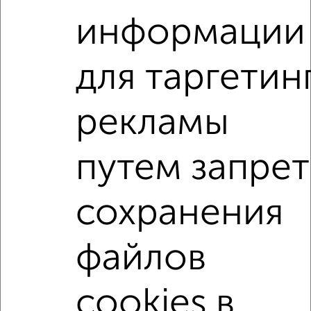
Рядом, с меньшей ценой
информации
Недалеко от Ярышлар 8 с ценой ниже
для таргетин
2‑комнатные квартиры
Поиск по схожим параметрам:
рекламы
Приволжский район
микрорайон Суварово
жилой комплекс Станция Спортивная
путем запрет
на улице Ярышлар
не первый этаж
не последний этаж
с балконом
сохранения
с центральным отоплением
Вторичное жилье
файлов
в панельном доме
с раздельным санузлом
площадью до 50 м²
В ипотеку
cookies в
С панорамными окнами
С паркингом