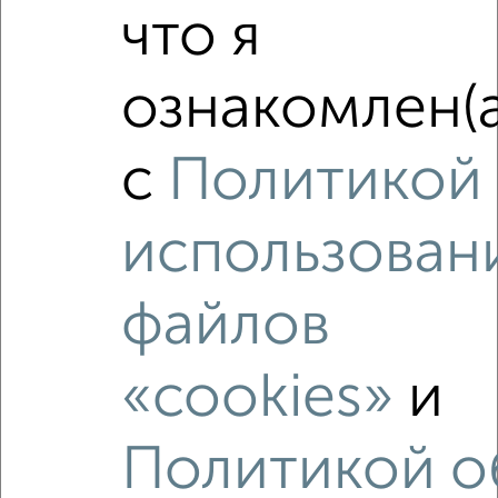
что я
ознакомлен(а
Сравнение средних цен
2‑комнатные квартиры с похожей площадью ±10%
с
Политикой
₽
10 530 000
использован
₽
9 190 000
файлов
₽
10 760 000
«cookies»
и
Средняя цена район
Это предложение
Средняя цена по городу
Политикой о