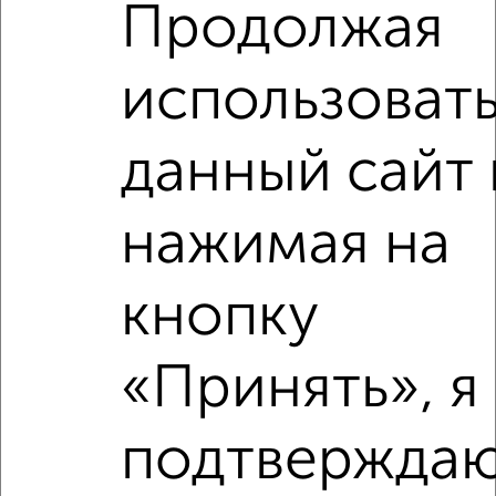
Продолжая
Расположение, инфраструктура рядом
использоват
Школы
Продукты
Аптеки
Дет. сады
Банкоматы
Торг. центры
Поликлиники
Фитнес
Кафе
данный сайт 
нажимая на
кнопку
«Принять», я
подтверждаю