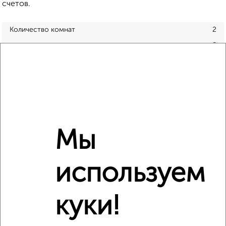
счетов.
Количество комнат
2
2
Общая площадь
50 м
Этаж
11
Материал дома
панельный
Всего этажей в доме
19
Балкон
есть
Год постройки дома
нет данных
Мы
Ремонт
обычный
Вид жилья
вторичка
используем
Санузел
раздельный
Площадь кухни
нет данных
куки!
Отопление
центральное