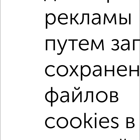
рекламы
2
/2
1-к квартира, вторичка, 36м², 8/18 этаж
₽
₽
10 000 000
275 500
за м²
путем за
Советский район, ЖК МЧС, Зур Урам 1Кк4
Агентство, 04.08.2026
сохранен
1-к квартиры
Поиск по схожим параметрам:
Советский район
на улице ЖК Лето
файлов
не первый этаж
не последний этаж
с балконом
c большой кухней
с центральным отоплением
cookies в
Вторичное жилье
в панельном доме
с раздельным санузлом
площадью до 40 м²