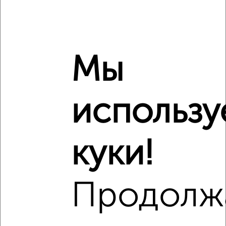
Сравнение средних цен
1‑комнатные квартиры с похожей площадью ±10%
₽
10 320 000
Мы
₽
11 817 000
использу
₽
9 400 000
Средняя цена район
куки!
Это предложение
Средняя цена по городу
Продолж
Похожие предложения рядом
1‑комнатные квартиры недалеко от ЖК Лето