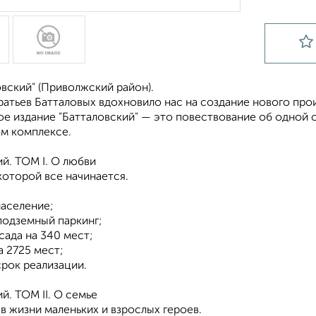
вский" (Приволжский район).
атьев Батталовых вдохновило нас на создание нового прои
е издание "Батталовский" — это повествование об одной с
м комплексе.
й. ТОМ I. О любви
которой все начинается.
население;
подземный паркинг;
 сада на 340 мест;
а 2725 мест;
 срок реализации.
й. ТОМ II. О семье
 в жизни маленьких и взрослых героев.