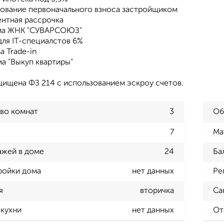
рование первоначального взноса застройщиком
ентная рассрочка
мма ЖНК "СУВАРСОЮЗ"
для IT-специалстов 6%
а Trade-in
а "Выкуп квартиры"
щищена ФЗ 214 с использованием эскроу счетов.
во комнат
3
Об
7
Ма
ажей в доме
24
Ба
ройки дома
нет данных
Ре
я
вторичка
Са
кухни
нет данных
От