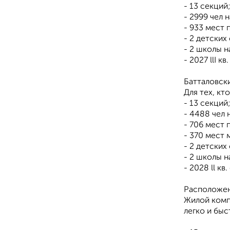
- 13 секций
- 2999 чел 
- 933 мест 
- 2 детских
- 2 школы н
- 2027 llI к
Батталовски
Для тех, кт
- 13 секций
- 4488 чел 
- 706 мест 
- 370 мест 
- 2 детских
- 2 школы н
- 2028 ll кв
Расположе
Жилой комп
легко и быс