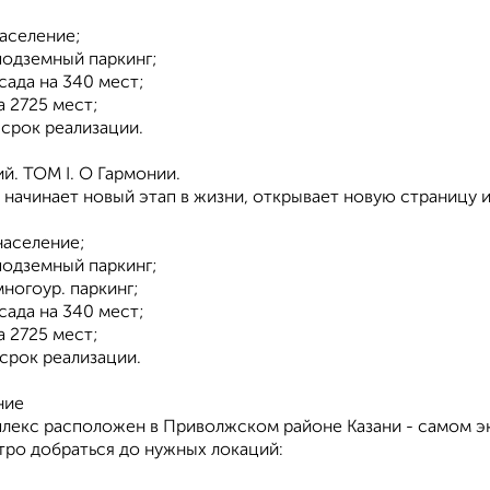
;
население;
подземный паркинг;
 сада на 340 мест;
а 2725 мест;
в. срок реализации.
й. ТОМ I. О Гармонии.
о начинает новый этап в жизни, открывает новую страницу 
;
население;
подземный паркинг;
многоур. паркинг;
 сада на 340 мест;
а 2725 мест;
. срок реализации.
ние
лекс расположен в Приволжском районе Казани - самом э
тро добраться до нужных локаций: