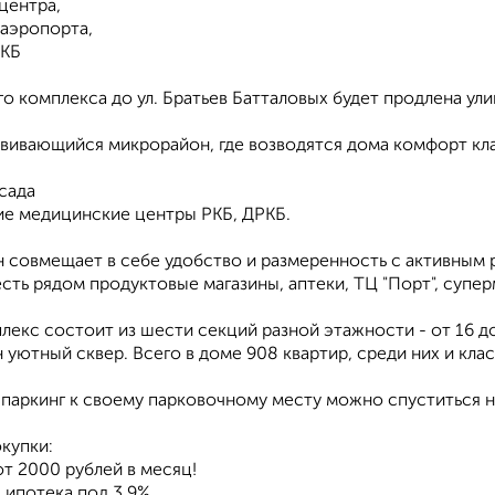
 центра,
 аэропорта,
РКБ
о комплекса до ул. Братьев Батталовых будет продлена ул
звивающийся микрорайон, где возводятся дома комфорт кла
 сада
ие медицинские центры РКБ, ДРКБ.
 совмещает в себе удобство и размеренность с активным 
сть рядом продуктовые магазины, аптеки, ТЦ "Порт", супер
екс состоит из шести секций разной этажности - от 16 до
уютный сквер. Всего в доме 908 квартир, среди них и кла
паркинг к своему парковочному месту можно спуститься на
купки:
от 2000 рублей в месяц!
 ипотека под 3,9%