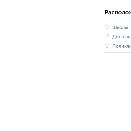
Располо
Школы
Дет. са
Поликл