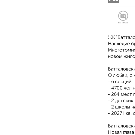
ЖК "Баттало
Наследие бр
Многотомно
новом жило
Батталовски
О любви, с 
- 6 секций;
- 4700 чел 
- 264 мест 
- 2 детских
- 2 школы н
- 2027 I кв.
Батталовски
Новая глава