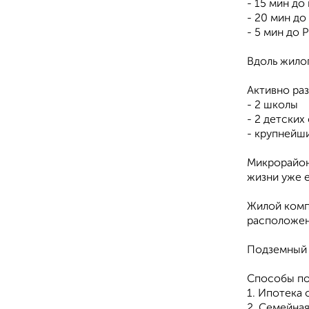
- 15 мин до
- 20 мин до
- 5 мин до 
Вдоль жилог
Активно ра
- 2 школы
- 2 детских
- крупнейш
Микрорайон
жизни уже е
Жилой компл
расположен 
Подземный 
Способы по
1. Ипотека 
2. Семейная