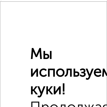
Сравнение средних цен
3‑комнатные квартиры с похожей площадью ±10%
Мы
₽
18 120 000
используе
₽
13 200 000
куки!
₽
19 230 000
Средняя цена район
Это предложение