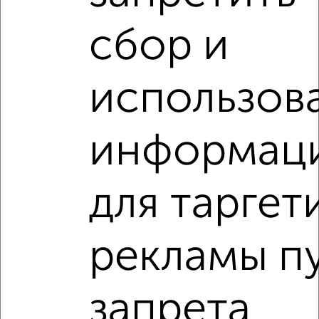
₽
₽
10 590 000
161 000
за м²
Советский район, мкр. Азино-1, Джаудата Файзи 12
сбор и
Агентство, 06.08.2026
использов
‹
›
информац
2
/2
для таргет
3-к квартира, вторичка, 71м², 8/18 этаж
₽
₽
12 980 000
182 900
за м²
Советский район, мкр. Азино-1, Академика Глушко 8
рекламы п
Агентство, 05.08.2026
запрета
3-к квартиры
Поиск по схожим параметрам: