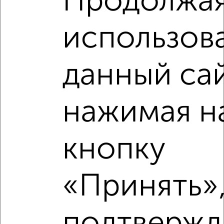
Продолжа
Средняя цена по городу
использов
Похожие предложения рядом
3‑комнатные квартиры недалеко от Новоселья 4
данный сай
нажимая н
кнопку
«Принять»,
подтвержд