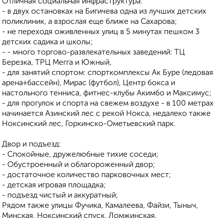
Отличная социальная инфраструктура:
- в двух остановках на Бигичева одна из лучших детских
поликлиник, а взрослая еще ближе на Сахарова;
- не переходя оживленных улиц в 5 минутах пешком 3
детских садика и школы;
- - много торгово-развлекательных заведений: ТЦ
Березка, ТРЦ Мегга и Южный,
- для занятий спортом: спорткомплексы Ак Буре (ледовая
арена+бассейн), Мирас (футбол), Центр бокса и
настольного тенниса, фитнес-клубы Акимбо и Максимус;
- для прогулок и спорта на свежем воздухе - в 100 метрах
начинается Азинский лес с рекой Нокса, недалеко также
Ноксинский лес, Горкинско-Ометьевский парк.
Двор и подъезд:
- Спокойные, дружелюбные тихие соседи;
- Обустроенный и облагороженный двор;
- достаточное количество парковочных мест;
- детская игровая площадка;
- подъезд чистый и аккуратный;
Рядом также улицы Фучика, Камалеева, Файзи, Тыныч,
Минская, Ноксинский спуск, Ломжинская.