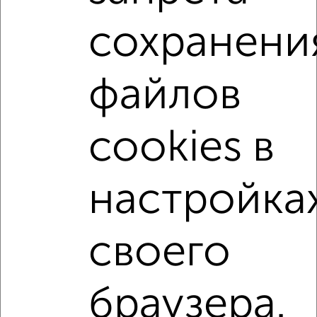
Советский район
микрорайон Азино-1
сохранени
на улице Новоселья
не первый этаж
не последний этаж
с балконом
c большой кухней
файлов
с центральным отоплением
Вторичное жилье
в кирпичном доме
с раздельным санузлом
cookies в
площадью до 80 м²
В ипотеку
С большим балконом
В большом дворе
настройка
В зеленой зоне
своего
↑ НАВЕРХ К МЕНЮ
Однокомнатные
Двухкомнатные
Трехкомнатные
4‑комнатные
браузера.
Квартиры студии
От застройщика
Без посредников
Вторичное жилье