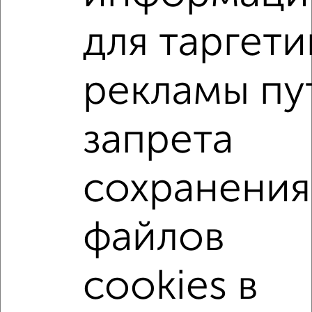
2
/10
для таргети
3-к квартира, вторичка, 102м², 7/10 этаж
₽
₽
19 990 000
196 000
за м²
Советский район, Габдуллы Кариева 5
рекламы пу
Агентство, 06.08.2026
запрета
3-к квартиры
Поиск по схожим параметрам:
сохранения
Советский район
на улице ЖК Малевич
не первый этаж
не последний этаж
с балконом
файлов
c большой кухней
с центральным отоплением
Вторичное жилье
в панельном доме
cookies в
с раздельным санузлом
площадью до 90 м²
С высокими потолками
С паркингом