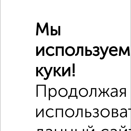
Мы
используем
Сравнение средних цен
куки!
3‑комнатные квартиры с похожей площадью ±10%
Продолжая
₽
18 510 000
₽
21 165 000
использова
₽
20 530 000