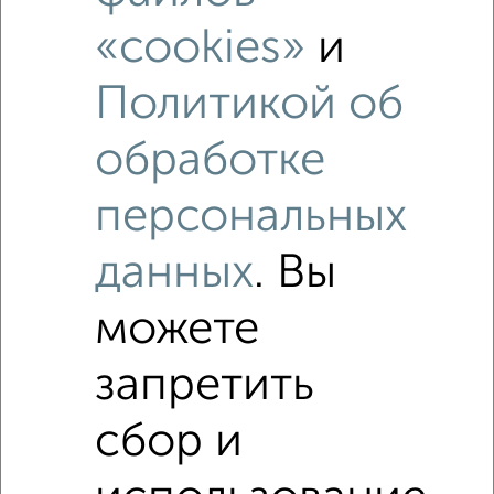
«cookies»
и
Политикой об
обработке
персональных
данных
. Вы
можете
запретить
Рядом, с меньшей ценой
сбор и
Недалеко от Халитова 7 с ценой ниже