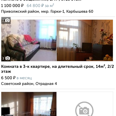
₽
₽
1 100 000
64 800
за м²
Приволжский район, мкр. Горки-1, Карбышева 60
7
3
Комната в 3-к квартире, на длительный срок, 14м², 2/2
этаж
₽
6 500
в месяц
Советский район, Отрадная 4