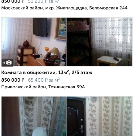
₽
₽
850 000
53 200
за м²
Московский район, мкр. Жилплощадка, Беломорская 244
8
Комната в общежитии, 13м², 2/5 этаж
₽
₽
850 000
65 400
за м²
Приволжский район, Техническая 39А