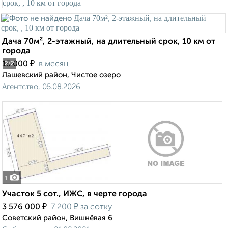
Дача 70м², 2-этажный, на длительный срок, 10 км от
города
₽
15 000
в месяц
2
/2
Лашевский район, Чистое озеро
Агентство, 05.08.2026
1
Участок 5 сот., ИЖС, в черте города
₽
₽
3 576 000
7 200
за сотку
Советский район, Вишнёвая 6