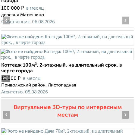
города
₽
100 000
в месяц
деревня Матюшино
‹
›
Собственник, 06.08.2026
Коттедж 100м², 2-этажный, на длительный срок, в
черте города
₽
15 000
в месяц
2
/8
Приволжский район, Листопадная
Агентство, 08.08.2026
Виртуальные 3D-туры по интересным
‹
›
местам