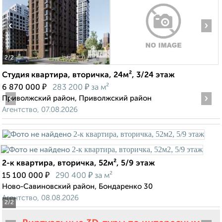
‹
›
2
/2
Студия квартира, вторичка, 24м², 3/24 этаж
₽
₽
6 870 000
283 200
за м²
‹
›
Приволжский район, Приволжский район
Агентство, 07.08.2026
2-к квартира, вторичка, 52м², 5/9 этаж
₽
₽
15 100 000
290 400
за м²
Ново-Савиновский район, Бондаренко 30
Агентство, 08.08.2026
2
/2