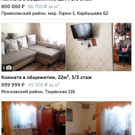
₽
₽
800 000
66 700
за м²
Приволжский район, мкр. Горки-1, Карбышева 62
8
Комната в общежитии, 22м², 3/3 этаж
₽
₽
999 999
45 500
за м²
Московский район, Тэцевская 11Б