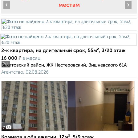
‹
›
местам
2-к квартира, на длительный срок, 55м², 3/20 этаж
₽
16 000
в месяц
2
/4
Вахитовский район, ЖК Нестеровский, Вишневского 61А
Агентство, 02.08.2026
7
Комната в общежитии, 12м², 5/9 этаж