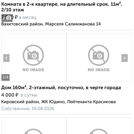
Комната в 2-к квартире, на длительный срок, 11м²,
2/10 этаж
₽
7 500
в месяц
2
Вахитовский район, Марселя Салимжанова 14
‹
›
2
/8
Дом 160м², 2-этажный, посуточно, в черте города
₽
4 000
в сутки
Кировский район, ЖК Юдино, Лейтенанта Красикова
Собственник, 05.08.2026