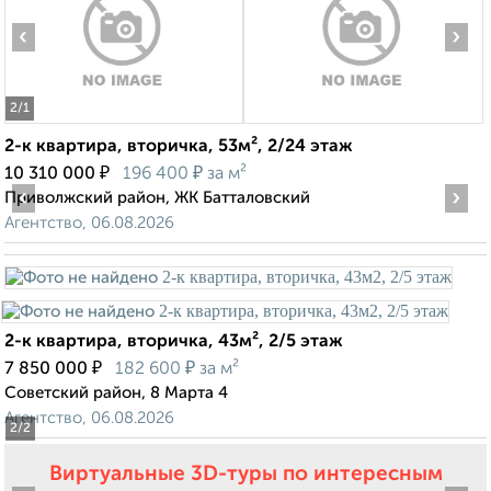
‹
›
2
/1
2-к квартира, вторичка, 53м², 2/24 этаж
₽
₽
10 310 000
196 400
за м²
‹
›
Приволжский район, ЖК Батталовский
Агентство, 06.08.2026
2-к квартира, вторичка, 43м², 2/5 этаж
₽
₽
7 850 000
182 600
за м²
Советский район, 8 Марта 4
Агентство, 06.08.2026
2
/2
Виртуальные 3D-туры по интересным