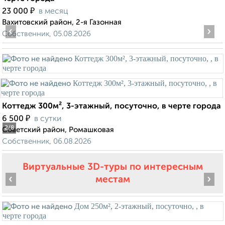
₽
23 000
в месяц
Вахитовский район, 2-я Газонная
‹
›
Собственник, 05.08.2026
Коттедж 300м², 3-этажный, посуточно, в черте города
₽
6 500
в сутки
2
/8
Советский район, Ромашковая
Собственник, 06.08.2026
Виртуальные 3D-туры по интересным
‹
›
местам