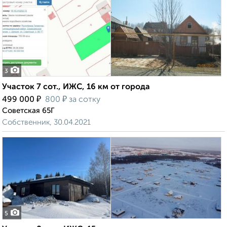
3
Участок 7 сот., ИЖС, 16 км от города
₽
₽
499 000
800
за сотку
Советская 65Г
Собственник, 30.04.2021
5