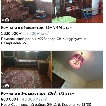
8
Комната в общежитии, 25м², 4/6 этаж
₽
₽
1 330 000
53 200
за м²
Приволжский район, ЖК Завода СК-4, Нурсултана
Назарбаева 35
3
Комната в 3-к квартире, 20м², 2/2 этаж
₽
₽
800 000
40 000
за м²
Ново-Савиновский район, ЖК 11-й, Короленко 53/30