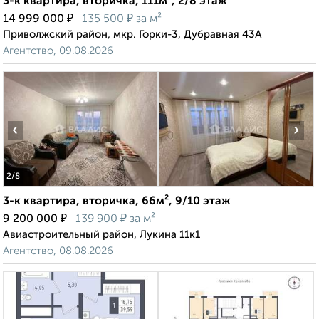
3-к квартира, вторичка, 111м², 2/8 этаж
₽
₽
14 999 000
135 500
за м²
Приволжский район, мкр. Горки-3, Дубравная 43А
Агентство, 09.08.2026
‹
›
2
/8
3-к квартира, вторичка, 66м², 9/10 этаж
₽
₽
9 200 000
139 900
за м²
Авиастроительный район, Лукина 11к1
Агентство, 08.08.2026