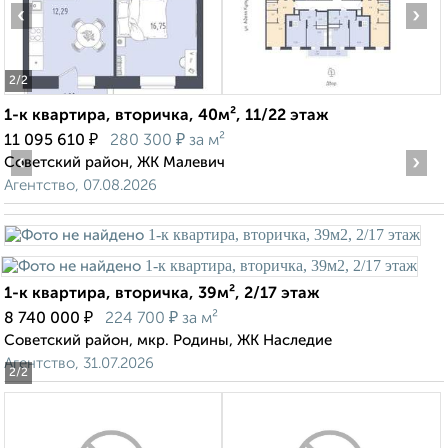
‹
›
2
/2
1-к квартира, вторичка, 40м², 11/22 этаж
₽
₽
11 095 610
280 300
за м²
‹
›
Советский район, ЖК Малевич
Агентство, 07.08.2026
1-к квартира, вторичка, 39м², 2/17 этаж
₽
₽
8 740 000
224 700
за м²
Советский район, мкр. Родины, ЖК Наследие
Агентство, 31.07.2026
2
/2