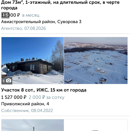
Дом 73м², 1-этажный, на длительный срок, в черте
города
₽
13 000
в месяц
2
/5
Авиастроительный район, Суворова 3
Агентство, 07.08.2026
5
Участок 8 сот., ИЖС, 15 км от города
₽
₽
1 527 000
2 000
за сотку
Приволжский район, 4
Собственник, 08.04.2022