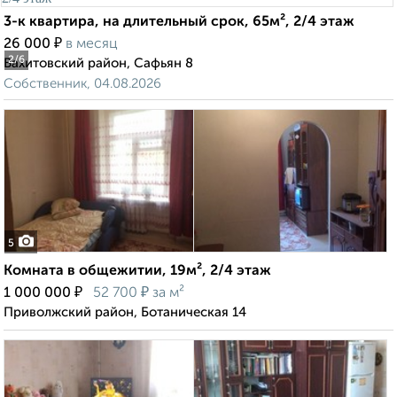
3-к квартира, на длительный срок, 65м², 2/4 этаж
₽
26 000
в месяц
2
/6
Вахитовский район, Сафьян 8
Собственник, 04.08.2026
5
Комната в общежитии, 19м², 2/4 этаж
₽
₽
1 000 000
52 700
за м²
Приволжский район, Ботаническая 14